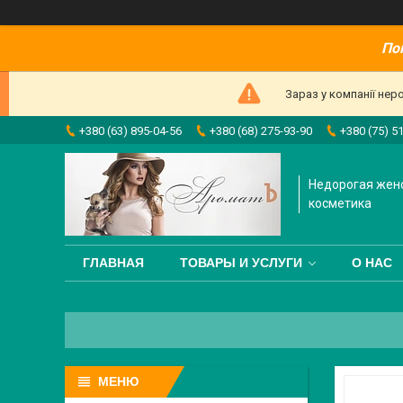
По
Зараз у компанії нер
+380 (63) 895-04-56
+380 (68) 275-93-90
+380 (75) 5
Недорогая жен
косметика
ГЛАВНАЯ
ТОВАРЫ И УСЛУГИ
О НАС