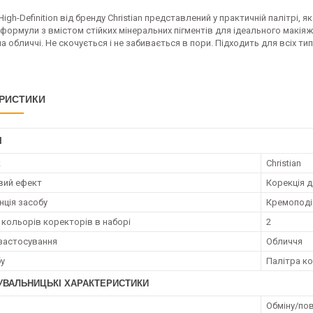
igh-Definition від бренду Christian представлений у практичній палітрі, 
 формули з вмістом стійких мінеральних пігментів для ідеального макіяж
а обличчі. Не скочується і не забивається в пори. Підходить для всіх тип
РИСТИКИ
І
к
Christian
вий ефект
Корекція д
нція засобу
Кремоподі
ь кольорів коректорів в наборі
2
застосування
Обличчя
бу
Палітра к
УВАЛЬНИЦЬКІ ХАРАКТЕРИСТИКИ
Обміну/пов