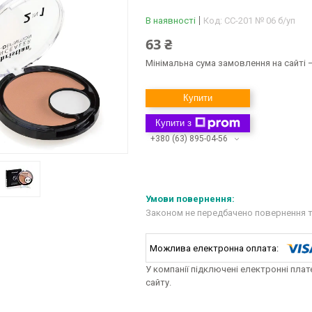
В наявності
Код:
CC-201 № 06 б/уп
63 ₴
Мінімальна сума замовлення на сайті —
Купити
Купити з
+380 (63) 895-04-56
Законом не передбачено повернення т
У компанії підключені електронні пла
сайту.