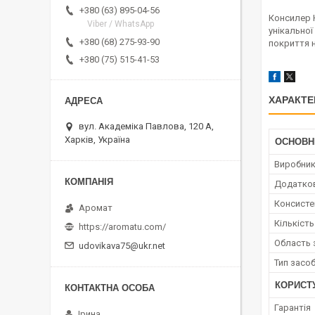
+380 (63) 895-04-56
Консилер H
Viber / WhatsApp
унікальної
+380 (68) 275-93-90
покриття н
+380 (75) 515-41-53
ХАРАКТЕ
вул. Академіка Павлова, 120 А,
Харків, Україна
ОСНОВН
Виробни
Додатко
Консисте
Аромат
Кількіст
https://aromatu.com/
Область 
udovikava75@ukr.net
Тип засо
КОРИСТ
Гарантія
Ірина