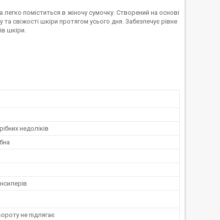
яка легко поміститься в жіночу сумочку. Створений на основі
у та свіжості шкіри протягом усього дня. Забезпечує рівне
ів шкіри.
рібних недоліків
бна
онсилерів
ороту не підлягає