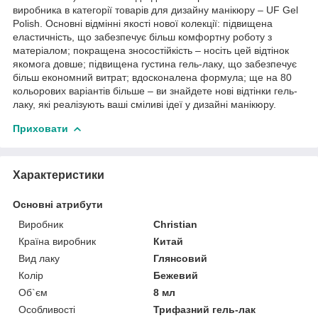
виробника в категорії товарів для дизайну манікюру – UF Gel
Polish. Основні відмінні якості нової колекції: підвищена
еластичність, що забезпечує більш комфортну роботу з
матеріалом; покращена зносостійкість – носіть цей відтінок
якомога довше; підвищена густина гель-лаку, що забезпечує
більш економний витрат; вдосконалена формула; ще на 80
кольорових варіантів більше – ви знайдете нові відтінки гель-
лаку, які реалізують ваші сміливі ідеї у дизайні манікюру.
Приховати
Характеристики
Основні атрибути
Виробник
Christian
Країна виробник
Китай
Вид лаку
Глянсовий
Колір
Бежевий
Об`єм
8 мл
Особливості
Трифазний гель-лак