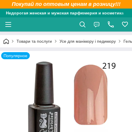
Покупай по оптовым ценам в розницу!!!
Недорогая женская и мужская парфюмерия и косметика
Товари та послуги
Усе для манікюру і педикюру
Гель
Популярное