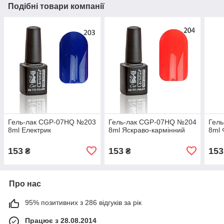
Подібні товари компанії
Гель-лак CGP-07HQ №203
Гель-лак CGP-07HQ №204
Гел
8ml Електрик
8ml Яскраво-кармінний
8ml 
153
153
153
₴
₴
Про нас
95% позитивних з 286 відгуків за рік
Працює з 28.08.2014