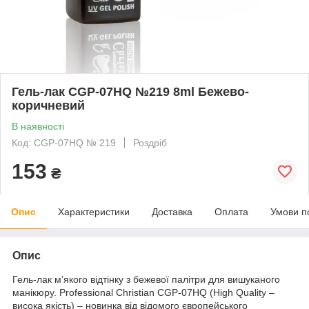
Гель-лак CGP-07HQ №219 8ml Бежево-
коричневий
В наявності
Код: CGP-07HQ № 219
Роздріб
153
₴
Опис
Характеристики
Доставка
Оплата
Умови п
Опис
Гель-лак м’якого відтінку з бежевої палітри для вишуканого
манікюру. Professional Christian CGP-07HQ (High Quality –
висока якість) – новинка від відомого європейського