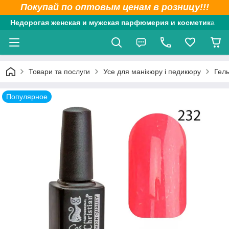
Покупай по оптовым ценам в розницу!!!
Недорогая женская и мужская парфюмерия и косметика
Товари та послуги
Усе для манікюру і педикюру
Гель
Популярное