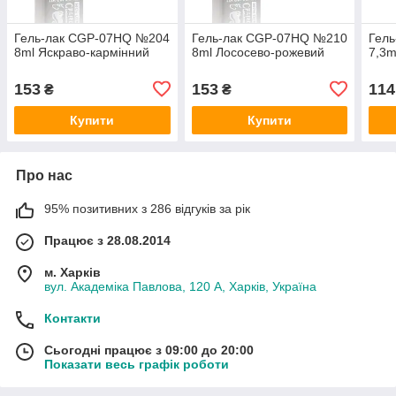
Гель-лак CGP-07HQ №204
Гель-лак CGP-07HQ №210
Гел
8ml Яскраво-кармінний
8ml Лососево-рожевий
7,3m
153
153
114
₴
₴
Купити
Купити
Про нас
95% позитивних з 286 відгуків за рік
Працює з 28.08.2014
м. Харків
вул. Академіка Павлова, 120 А, Харків, Україна
Контакти
Сьогодні працює з 09:00 до 20:00
Показати весь графік роботи