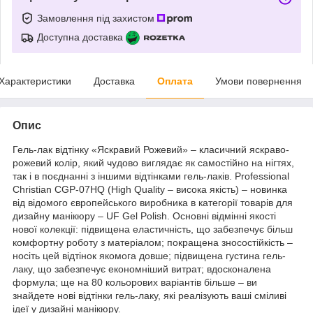
Замовлення під захистом
Доступна доставка
Характеристики
Доставка
Оплата
Умови повернення
Опис
Гель-лак відтінку «Яскравий Рожевий» – класичний яскраво-
рожевий колір, який чудово виглядає як самостійно на нігтях,
так і в поєднанні з іншими відтінками гель-лаків. Professional
Christian CGP-07HQ (High Quality – висока якість) – новинка
від відомого європейського виробника в категорії товарів для
дизайну манікюру – UF Gel Polish. Основні відмінні якості
нової колекції: підвищена еластичність, що забезпечує більш
комфортну роботу з матеріалом; покращена зносостійкість –
носіть цей відтінок якомога довше; підвищена густина гель-
лаку, що забезпечує економніший витрат; вдосконалена
формула; ще на 80 кольорових варіантів більше – ви
знайдете нові відтінки гель-лаку, які реалізують ваші сміливі
ідеї у дизайні манікюру.