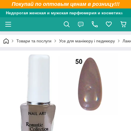
Покупай по оптовым ценам в розницу!!!
Недорогая женская и мужская парфюмерия и косметика
Товари та послуги
Усе для манікюру і педикюру
Лаки