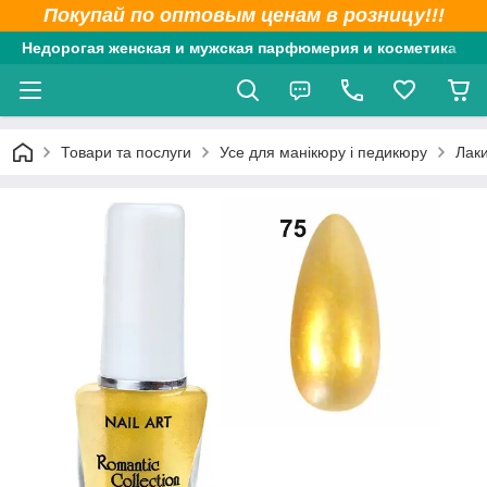
Покупай по оптовым ценам в розницу!!!
Недорогая женская и мужская парфюмерия и косметика
Товари та послуги
Усе для манікюру і педикюру
Лаки