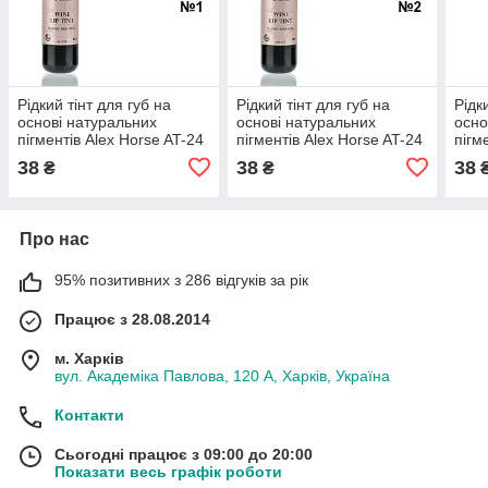
Рідкий тінт для губ на
Рідкий тінт для губ на
Рідк
основі натуральних
основі натуральних
осно
пігментів Alex Horse AT-24
пігментів Alex Horse AT-24
пігм
№ 01
№ 02
№ 0
38
38
38
₴
₴
Про нас
95% позитивних з 286 відгуків за рік
Працює з 28.08.2014
м. Харків
вул. Академіка Павлова, 120 А, Харків, Україна
Контакти
Сьогодні працює з 09:00 до 20:00
Показати весь графік роботи