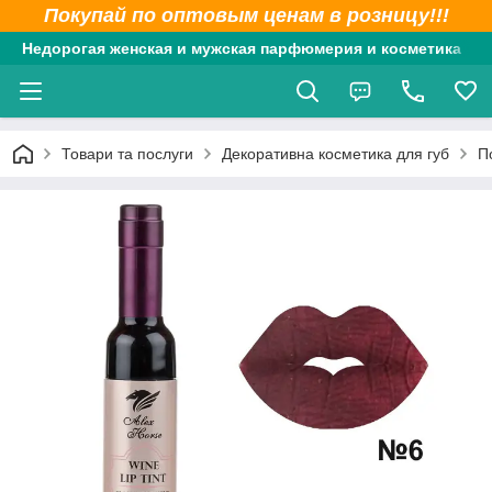
Покупай по оптовым ценам в розницу!!!
Недорогая женская и мужская парфюмерия и косметика
Товари та послуги
Декоративна косметика для губ
П