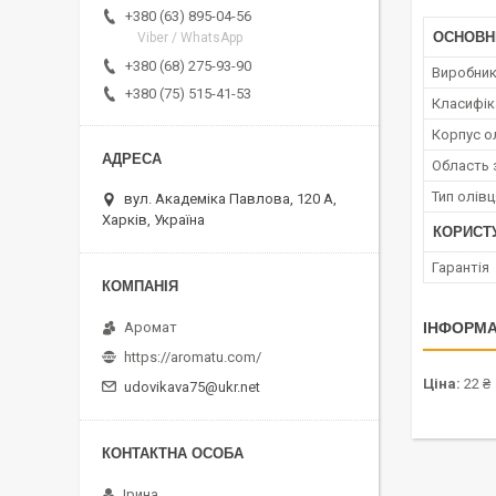
+380 (63) 895-04-56
ОСНОВН
Viber / WhatsApp
+380 (68) 275-93-90
Виробни
+380 (75) 515-41-53
Класифік
Корпус о
Область 
Тип олівц
вул. Академіка Павлова, 120 А,
Харків, Україна
КОРИСТ
Гарантія
ІНФОРМА
Аромат
https://aromatu.com/
Ціна:
22 ₴
udovikava75@ukr.net
Ірина