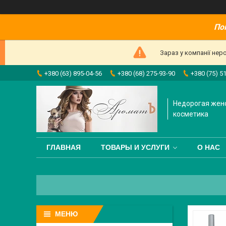
По
Зараз у компанії нер
+380 (63) 895-04-56
+380 (68) 275-93-90
+380 (75) 5
Недорогая жен
косметика
ГЛАВНАЯ
ТОВАРЫ И УСЛУГИ
О НАС