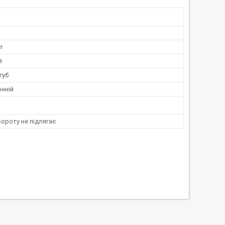
т
й
губ
нній
ороту не підлягає