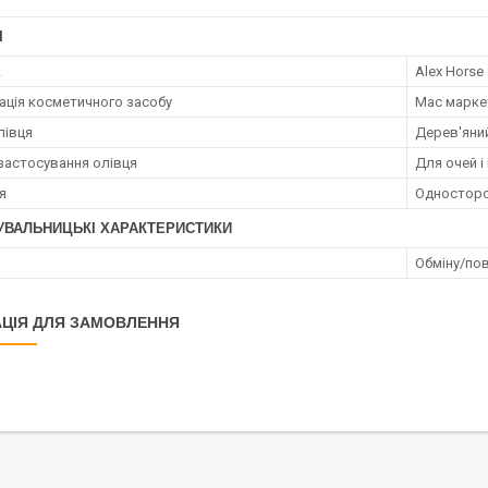
І
к
Alex Horse
ація косметичного засобу
Мас марке
лівця
Дерев'яни
застосування олівця
Для очей і 
я
Односторо
УВАЛЬНИЦЬКІ ХАРАКТЕРИСТИКИ
Обміну/пов
ЦІЯ ДЛЯ ЗАМОВЛЕННЯ