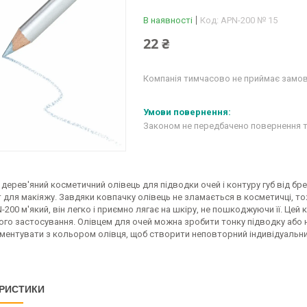
В наявності
Код:
APN-200 № 15
22 ₴
Компанія тимчасово не приймає замо
Законом не передбачено повернення т
дерев'яний косметичний олівець для підводки очей і контуру губ від бре
т для макіяжу. Завдяки ковпачку олівець не зламається в косметичці, 
-200 м'який, він легко і приємно лягає на шкіру, не пошкоджуючи її. Це
ого застосування. Олівцем для очей можна зробити тонку підводку або 
ментувати з кольором олівця, щоб створити неповторний індивідуальн
РИСТИКИ