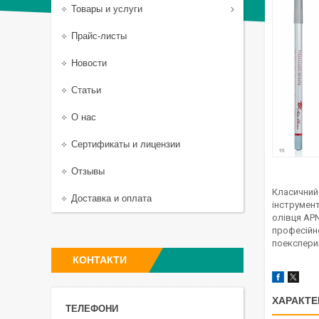
Товары и услуги
Прайс-листы
Новости
Статьи
О нас
Сертификаты и лицензии
Отзывы
Класичний 
Доставка и оплата
інструмен
олівця APN
професійн
поекспери
КОНТАКТИ
ХАРАКТЕ