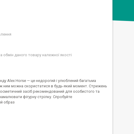
влення
а обмін даного товару належної якості
нду Alex Horse — це недорогий і улюблений багатьма
тож ним можна скористатися в будь-який момент. Стрижень
й косметичний засіб рекомендований для особистого та
намалювати фігурну стрілку. Спробуйте
ий образ