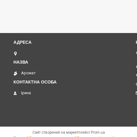
вул. Академіка Павлова, 120 А, Харків, Україна
Аромат
Ірина
Сайт створений на маркетплейсі
Prom.ua