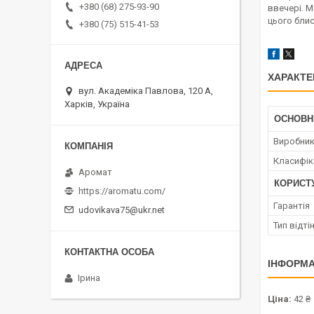
+380 (68) 275-93-90
ввечері. 
цього блис
+380 (75) 515-41-53
ХАРАКТЕ
вул. Академіка Павлова, 120 А,
Харків, Україна
ОСНОВН
Виробни
Класифік
Аромат
КОРИСТ
https://aromatu.com/
Гарантія
udovikava75@ukr.net
Тип відті
ІНФОРМА
Ірина
Ціна:
42 ₴