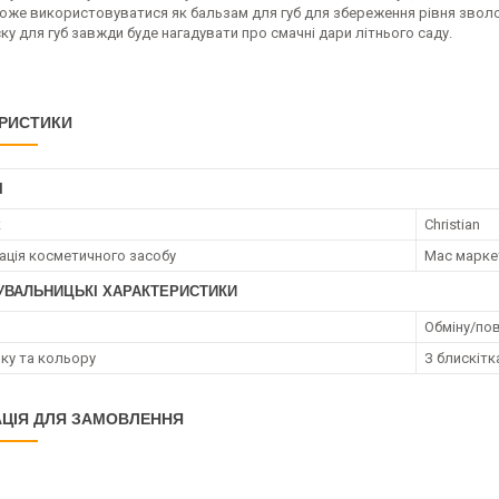
Може використовуватися як бальзам для губ для збереження рівня звол
ку для губ завжди буде нагадувати про смачні дари літнього саду.
РИСТИКИ
І
к
Christian
ація косметичного засобу
Мас марке
УВАЛЬНИЦЬКІ ХАРАКТЕРИСТИКИ
Обміну/пов
нку та кольору
З блискітк
ЦІЯ ДЛЯ ЗАМОВЛЕННЯ