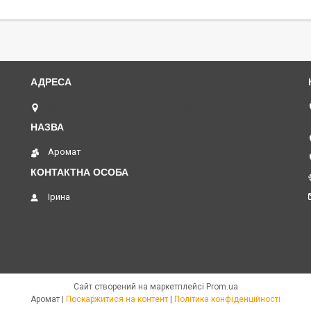
вул. Академіка Павлова, 120 А, Харків, Україна
Аромат
Ірина
Сайт створений на маркетплейсі
Prom.ua
Аромат |
Поскаржитися на контент
|
Політика конфіденційності