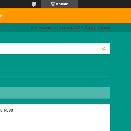
Кошик
!
вул. Академіка Павлова, 120 А, Харків, Україна
98 №39