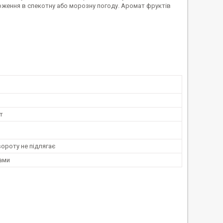
оження в спекотну або морозну погоду. Аромат фруктів
т
ороту не підлягає
ами