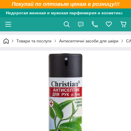
Покупай по оптовым ценам в розницу!!!
Недорогая женская и мужская парфюмерия и косметика
Товари та послуги
Антисептичні засоби для шкіри
CA