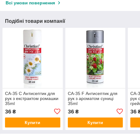
Всі умови повернення
Подібні товари компанії
CA-35 C Антисептик для
CA-35 F Антисептик для
CA-3
рук з екстрактом ромашки
рук з ароматом суниці
рук 
35ml
35ml
грей
36
36
36
₴
₴
Купити
Купити