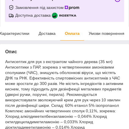
Замовлення під захистом
Доступна доставка
Характеристики
Доставка
Оплата
Умови повернення
Опис
Антисептик для рук з екстрактом чайного дерева (35 мл)
Антисептики з ПАР, зокрема з четвертинними амонієвими
сполуками (ЧАС), знищують оболонкові віруси, що містять
ДНК та РНК. Ефективність спиртовмісних антисептиків з ЧАС
може зростати до 300 разів. Не містить інгредієнтів з активним
киснем, тому підходить для дезінфекції металевих предметів
(дверні ручки, поручні, перила). Рекомендується
використовувати зволожуючий крем для рук через 10 хвилин
після дезінфекції шкіри. Склад: 60% етанол 5% ізопропанол
Комплекс амонійних четвертинних сполук 0,11%, зокрема:
Хлорид алкілдиметилбензиламонію – 0,044% Хлорид
октилдециладиметиламонію – 0,033% Хлорид
діоктиладиметиламонію – 0,014% Хлорид