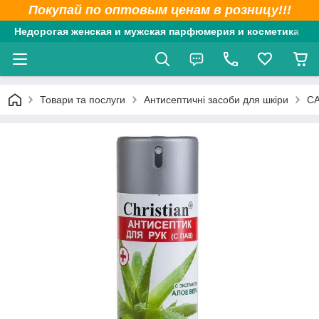
Покупай по оптовым ценам в розницу!!!
Недорогая женская и мужская парфюмерия и косметика
Товари та послуги
Антисептичні засоби для шкіри
CA