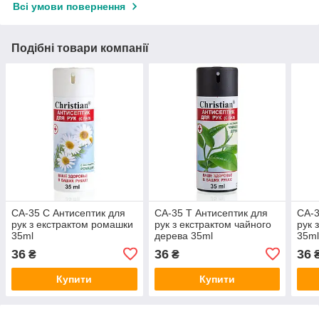
Всі умови повернення
Подібні товари компанії
CA-35 C Антисептик для
CA-35 T Антисептик для
CA-3
рук з екстрактом ромашки
рук з екстрактом чайного
рук 
35ml
дерева 35ml
35m
36
36
36
₴
₴
Купити
Купити