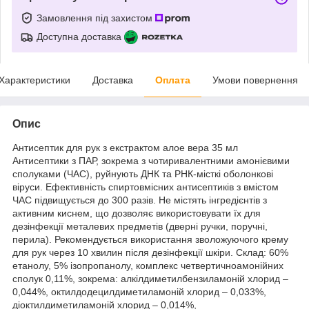
Замовлення під захистом
Доступна доставка
Характеристики
Доставка
Оплата
Умови повернення
Опис
Антисептик для рук з екстрактом алое вера 35 мл
Антисептики з ПАР, зокрема з чотиривалентними амонієвими
сполуками (ЧАС), руйнують ДНК та РНК-місткі оболонкові
віруси. Ефективність спиртовмісних антисептиків з вмістом
ЧАС підвищується до 300 разів. Не містять інгредієнтів з
активним киснем, що дозволяє використовувати їх для
дезінфекції металевих предметів (дверні ручки, поручні,
перила). Рекомендується використання зволожуючого крему
для рук через 10 хвилин після дезінфекції шкіри. Склад: 60%
етанолу, 5% ізопропанолу, комплекс четвертичноамонійних
сполук 0,11%, зокрема: алкілдиметилбензиламоній хлорид –
0,044%, октилдодецилдиметиламоній хлорид – 0,033%,
діоктилдиметиламоній хлорид – 0,014%,