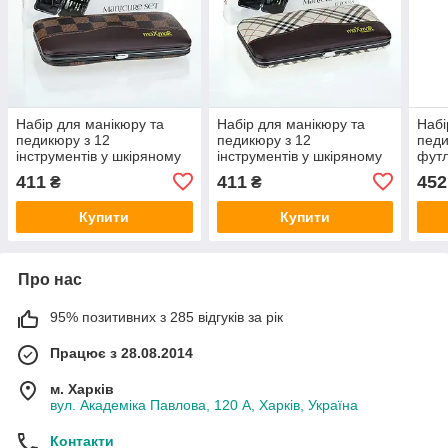
Набір для манікюру та
Набір для манікюру та
Набі
педикюру з 12
педикюру з 12
педи
інструментів у шкіряному
інструментів у шкіряному
фут
футлярі MS-13
футлярі MS-14
411
411
452
₴
₴
Купити
Купити
Про нас
95% позитивних з 285 відгуків за рік
Працює з 28.08.2014
м. Харків
вул. Академіка Павлова, 120 А, Харків, Україна
Контакти