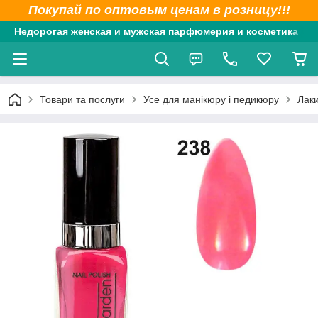
Покупай по оптовым ценам в розницу!!!
Недорогая женская и мужская парфюмерия и косметика
Товари та послуги
Усе для манікюру і педикюру
Лаки