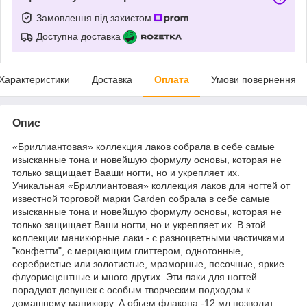
Замовлення під захистом
Доступна доставка
Характеристики
Доставка
Оплата
Умови повернення
Опис
«Бриллиантовая» коллекция лаков собрала в себе самые
изысканные тона и новейшую формулу основы, которая не
только защищает Вааши ногти, но и укрепляет их.
Уникальная «Бриллиантовая» коллекция лаков для ногтей от
известной торговой марки Garden собрала в себе самые
изысканные тона и новейшую формулу основы, которая не
только защищает Ваши ногти, но и укрепляет их. В этой
коллекции маникюрные лаки - с разноцветными частичками
"конфетти", с мерцающим глиттером, однотонные,
серебристые или золотистые, мраморные, песочные, яркие
флуорисцентные и много других. Эти лаки для ногтей
порадуют девушек с особым творческим подходом к
домашнему маникюру. А обьем флакона -12 мл позволит