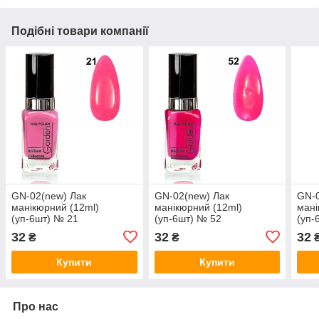
Подібні товари компанії
GN-02(new) Лак
GN-02(new) Лак
GN-0
манікюрний (12ml)
манікюрний (12ml)
мані
(уп-6шт) № 21
(уп-6шт) № 52
(уп-
32
32
32
₴
₴
Купити
Купити
Про нас