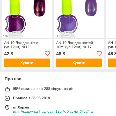
AN-10 Лак для нігтів
AN-10 Лак для ногтей
AN-1
(уп-12шт) №126
10ml (уп-12шт) № 17
(уп-
42
48
48
₴
₴
Купити
Купити
Про нас
95% позитивних з 288 відгуків за рік
Працює з 28.08.2014
м. Харків
вул. Академіка Павлова, 120 А, Харків, Україна