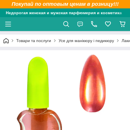
Покупай по оптовым ценам в розницу!!!
Недорогая женская и мужская парфюмерия и косметика
Товари та послуги
Усе для манікюру і педикюру
Лаки