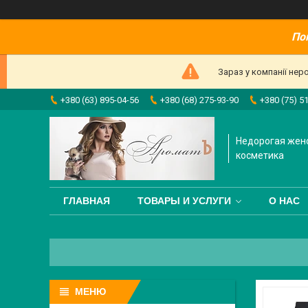
По
Зараз у компанії нер
+380 (63) 895-04-56
+380 (68) 275-93-90
+380 (75) 5
Недорогая жен
косметика
ГЛАВНАЯ
ТОВАРЫ И УСЛУГИ
О НАС