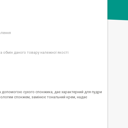
влення
а обмін даного товару належної якості
за допомогою сухого спонжика, дає характерний для пудри
вологим спонжем, замінює тональний крем, надає