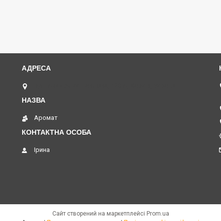
вул. Академіка Павлова, 120 А, Харків, Україна
Аромат
Ірина
Сайт створений на маркетплейсі
Prom.ua