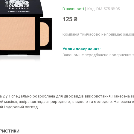
В наявності
Код:
DM-575 № 05
125 ₴
Компанія тимчасово не приймає замо
Законом не передбачено повернення т
 2 у 1 спеціально розроблена для двох видів використання. Нанесена 
ий макіяж, шкіра виглядає природною, гладкою та молодою. Нанесена 
ий і здоровий вигляд.
РИСТИКИ