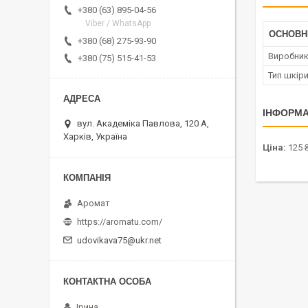
+380 (63) 895-04-56
Viber / WhatsApp
ОСНОВН
+380 (68) 275-93-90
Виробни
+380 (75) 515-41-53
Тип шкір
ІНФОРМА
вул. Академіка Павлова, 120 А,
Харків, Україна
Ціна:
125 
Аромат
https://aromatu.com/
udovikava75@ukr.net
Ірина