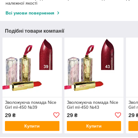
належної якості
Всі умови повернення
Подібні товари компанії
Зволожуюча помада Nice
Зволожуюча помада Nice
Звол
Girl ml-450 №39
Girl ml-450 №43
Girl
29
29
29
₴
₴
Купити
Купити