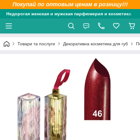
Покупай по оптовым ценам в розницу!!!
Недорогая женская и мужская парфюмерия и косметика
Товари та послуги
Декоративна косметика для губ
П