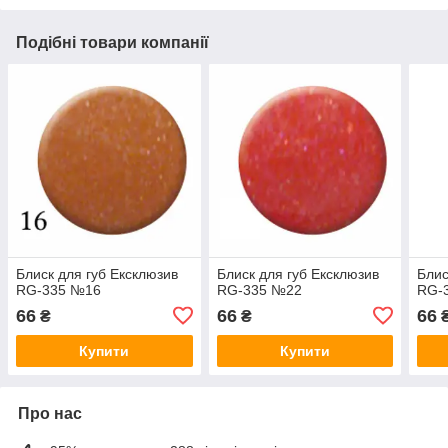
Подібні товари компанії
Блиск для губ Ексклюзив
Блиск для губ Ексклюзив
Блис
RG-335 №16
RG-335 №22
RG-
66
66
66
₴
₴
Купити
Купити
Про нас