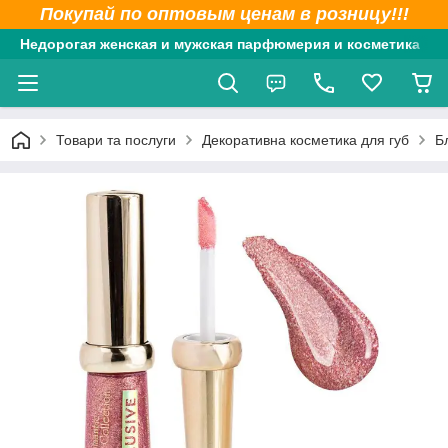
Покупай по оптовым ценам в розницу!!!
Недорогая женская и мужская парфюмерия и косметика
Товари та послуги
Декоративна косметика для губ
Б