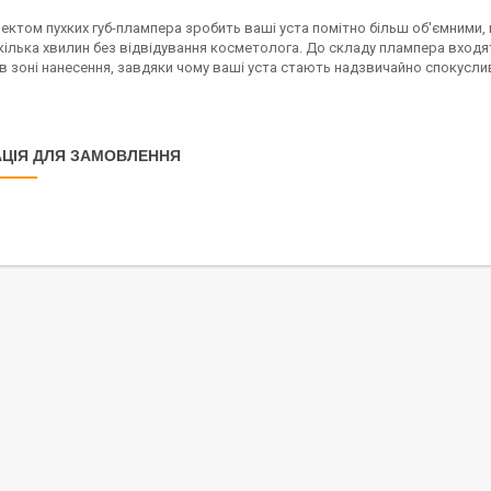
ектом пухких губ-плампера зробить ваші уста помітно більш об'ємними, 
 кілька хвилин без відвідування косметолога. До складу плампера вхо
в зоні нанесення, завдяки чому ваші уста стають надзвичайно спокусли
ЦІЯ ДЛЯ ЗАМОВЛЕННЯ