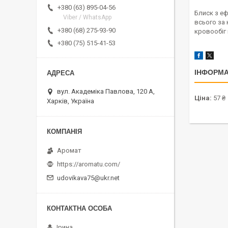
+380 (63) 895-04-56
Блиск з еф
Viber / WhatsApp
всього за
+380 (68) 275-93-90
кровообіг 
+380 (75) 515-41-53
ІНФОРМА
вул. Академіка Павлова, 120 А,
Ціна:
57 ₴
Харків, Україна
Аромат
https://aromatu.com/
udovikava75@ukr.net
Ірина