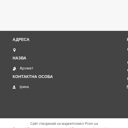
вул. Академіка Павлова, 120 А, Харків, Україна
Аромат
Ірина
Сайт створений на маркетплейсі
Prom.ua