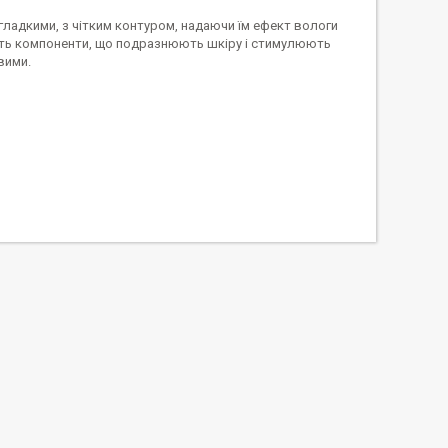
гладкими, з чітким контуром, надаючи їм ефект вологи
дять компоненти, що подразнюють шкіру і стимулюють
вими.