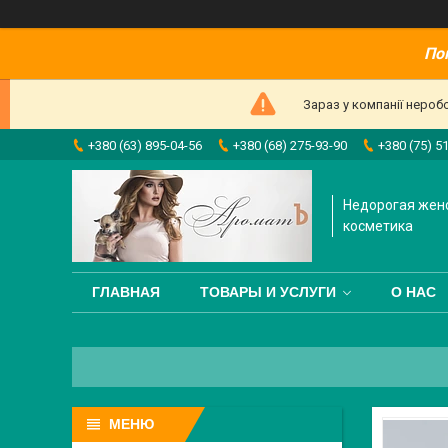
По
Зараз у компанії нероб
+380 (63) 895-04-56
+380 (68) 275-93-90
+380 (75) 5
Недорогая жен
косметика
ГЛАВНАЯ
ТОВАРЫ И УСЛУГИ
О НАС