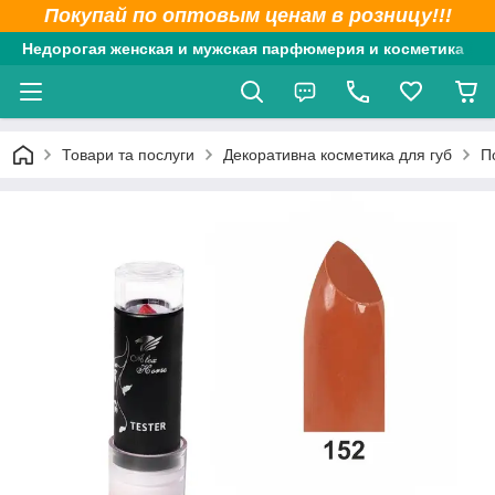
Покупай по оптовым ценам в розницу!!!
Недорогая женская и мужская парфюмерия и косметика
Товари та послуги
Декоративна косметика для губ
П