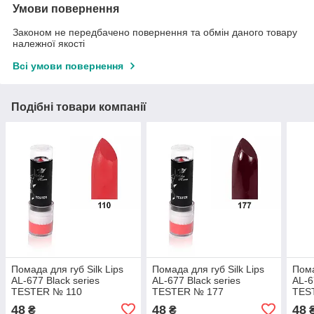
Умови повернення
Законом не передбачено повернення та обмін даного товару
належної якості
Всі умови повернення
Подібні товари компанії
Помада для губ Silk Lips
Помада для губ Silk Lips
Пома
AL-677 Black series
AL-677 Black series
AL-6
TESTER № 110
TESTER № 177
TES
48
48
48
₴
₴