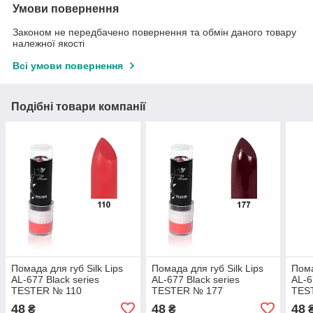
Умови повернення
Законом не передбачено повернення та обмін даного товару
належної якості
Всі умови повернення
Подібні товари компанії
Помада для губ Silk Lips
Помада для губ Silk Lips
Пома
AL-677 Black series
AL-677 Black series
AL-6
TESTER № 110
TESTER № 177
TES
48
48
48
₴
₴