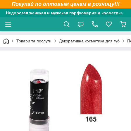
Покупай по оптовым ценам в розницу!!!
Недорогая женская и мужская парфюмерия и косметика
Товари та послуги
Декоративна косметика для губ
П