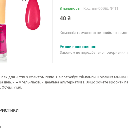
В наявності
Код:
mn-06GEL № 11
40 ₴
Компанія тимчасово не приймає замо
Законом не передбачено повернення т
 лак для нігтів з ефектом гелю. Не потребує УФ-лампи! Колекція MN-06G
а ціна, ніж у гель-лаків. - Ідеальна альтернатива, якщо хочете зробити п
 Об’єм: 7 мл.
РИСТИКИ
І