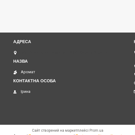
вул. Академіка Павлова, 120 А, Харків, Україна
Аромат
Ірина
Сайт створений на маркетплейсі
Prom.ua