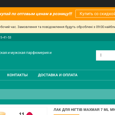
купай по оптовым ценам в розницу!!!
Купить со скидкой
обочий час. Замовлення та повідомлення будуть оброблені з 09:00 найбл
15-41-53
ская и мужская парфюмерия и
КОНТАКТЫ
ДОСТАВКА И ОПЛАТА
ЛАК ДЛЯ НІГТІВ MAXMAR 7 ML M