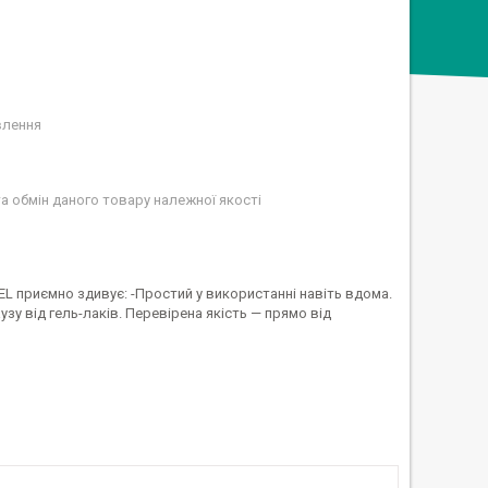
влення
а обмін даного товару належної якості
EL приємно здивує: -Простий у використанні навіть вдома.
аузу від гель-лаків. Перевірена якість — прямо від