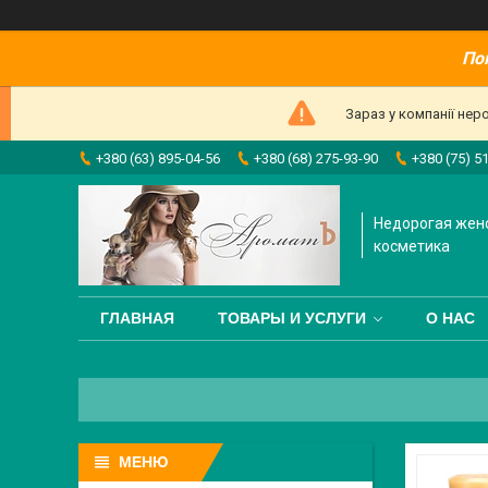
По
Зараз у компанії нер
+380 (63) 895-04-56
+380 (68) 275-93-90
+380 (75) 5
Недорогая жен
косметика
ГЛАВНАЯ
ТОВАРЫ И УСЛУГИ
О НАС