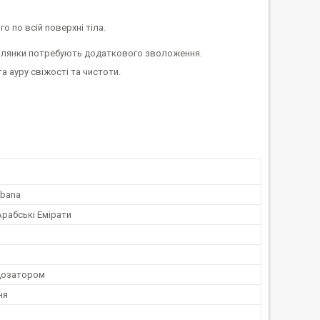
о по всій поверхні тіла.
Ці ділянки потребують додаткового зволоження.
 ауру свіжості та чистоти.
bana
Арабські Емірати
дозатором
ня