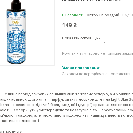
BRAND COLLECTION 200 МЛ
В наявності
Оптом і в роздріб
Код:
149 ₴
Показати оптові ціни
Компанія тимчасово не приймає замо
Законом не передбачено повернення т
 – не лише період яскравих сонячних днів та теплих вечорів, а й можлив
ніших новинок цього літа – парфумований лосьйон для тіла Light Blue Sum
bana – всесвітньо відомий бренд модної індустрії, представляє свою н
кають нас поринути у життєрадісне та незабутнє літо. Парфумований лось
ї м'якою і гладкою, але і можливість підкреслити індивідуальність і ст
 частина зовнішності.
ті продукту