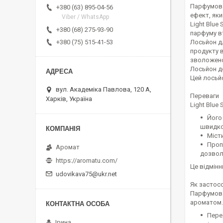
Парфумован
+380 (63) 895-04-56
ефект, яки
Viber / WhatsApp
Light Blue
+380 (68) 275-93-90
парфуму в
Лосьйон дл
+380 (75) 515-41-53
продукту в
зволоженос
Лосьйон д
Цей лосьйо
вул. Академіка Павлова, 120 А,
Переваги
Харків, Україна
Light Blue
Його
швидко 
Місти
Проп
Аромат
дозвол
https://aromatu.com/
Це відмінн
udovikava75@ukr.net
Як застос
Парфумова
ароматом.
Пере
Ірина