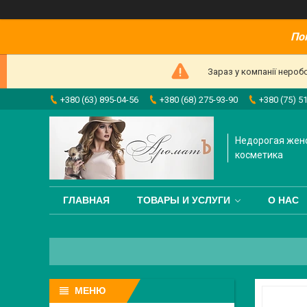
По
Зараз у компанії нероб
+380 (63) 895-04-56
+380 (68) 275-93-90
+380 (75) 5
Недорогая жен
косметика
ГЛАВНАЯ
ТОВАРЫ И УСЛУГИ
О НАС