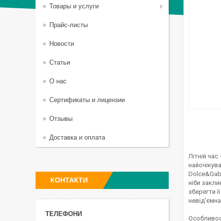
Товары и услуги
Прайс-листы
Новости
Статьи
О нас
Сертификаты и лицензии
Отзывы
Доставка и оплата
Літній час
найочікува
Dolce&Gab
КОНТАКТИ
ніби закли
зберегти ї
невід'ємна
Особливос