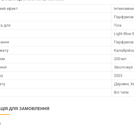
вий ефект
Інтенсивн
я
Парфумован
а для
Тіла
Light Blue
вання
Парфумова
мату
Калабрійсь
;єм
200 мл
ення
Зволожує 
ку
2023
ату
Деревні, К
и
Всі типи
ЦІЯ ДЛЯ ЗАМОВЛЕННЯ
₴