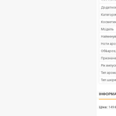
Додатко
Категорі
Косметик
Мoдель
Наймену
Ноти аро
Об&apos
Признач
Рік випус
Тип аром
Тип шкір
ІНФОРМА
Ціна:
149 