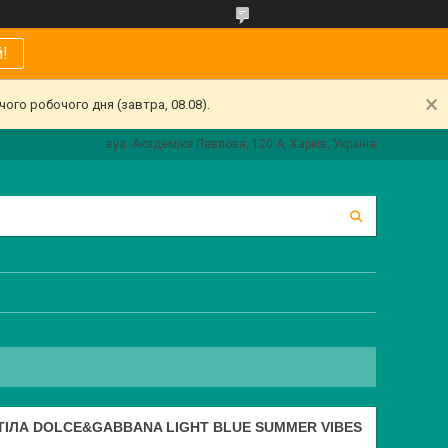
!
ого робочого дня (завтра, 08.08).
вул. Академіка Павлова, 120 А, Харків, Україна
ІЛА DOLCE&GABBANA LIGHT BLUE SUMMER VIBES