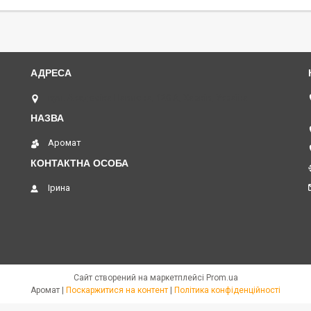
вул. Академіка Павлова, 120 А, Харків, Україна
Аромат
Ірина
Сайт створений на маркетплейсі
Prom.ua
Аромат |
Поскаржитися на контент
|
Політика конфіденційності