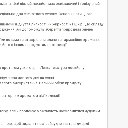
оматів. Цей ніжний лосьйон має освіжаючий і тонізуючий
еціально для спекотного сезону. Основні ноти цього
ишаючи відчуття липкості чи жирності на шкірі. До складу
ходження, які допоможуть зберегти природний рівень
їми нотами та створюючи єдине та гармонійне враження.
його з іншими продуктами з колекції.
протягом усього дня. Легка текстура лосьйону
ру після довгого дня на сонці.
валого використання. Великий обсяг продукту
повторним ароматом цієї колекції.
кіру, але й пропонує можливість насолодитися чудовим
анною, щоб видалити всі забруднення та відмерлі