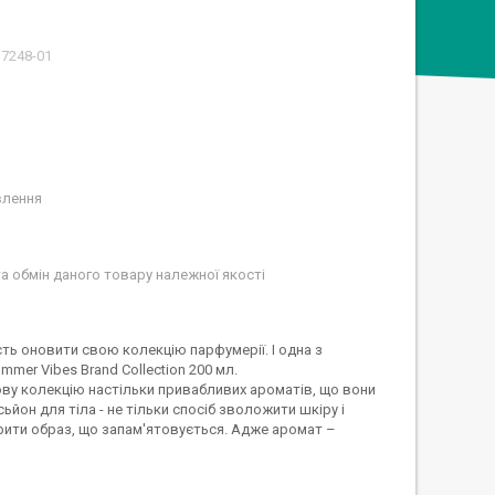
17248-01
влення
а обмін даного товару належної якості
ість оновити свою колекцію парфумерії. І одна з
mer Vibes Brand Collection 200 мл.
ову колекцію настільки привабливих ароматів, що вони
йон для тіла - не тільки спосіб зволожити шкіру і
ворити образ, що запам'ятовується. Адже аромат –