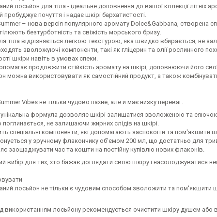
ий лосьйон для тіла - ідеальне доповнення до вашої колекції літніх ар
й пробуджує почуття і надає шкірі бархатистості.
 Summer – нова версія популярного аромату Dolce&Gabbana, створена сп
тілюють безтурботність та свіжість морського бризу.
я тіла відрізняється легкою текстурою, яка швидко вбирається, не зал
ходять зволожуючі компоненти, такі як гліцерин та олії рослинного по
ті шкіри навіть в умовах спеки.
опомагає продовжити стійкість аромату на шкірі, доповнюючи його сво
н можна використовувати як самостійний продукт, а також комбінувати 
 Summer Vibes не тільки чудово пахне, але й має низку переваг:
 унікальна формула дозволяє шкірі залишатися зволоженою та сяючою 
поглинається, не залишаючи жирних слідів на шкірі.
ть спеціальні компоненти, які допомагають заспокоїти та пом'якшити шкі
онується у зручному флакончику об'ємом 200 мл, що достатньо для три
яє заощаджувати час та кошти на постійну купівлю нових флаконів.
ий вибір для тих, хто бажає доглядати свою шкіру і насолоджуватися не
овувати
ний лосьйон не тільки є чудовим способом зволожити та пом'якшити ш
д використанням лосьйону рекомендується очистити шкіру душем або в