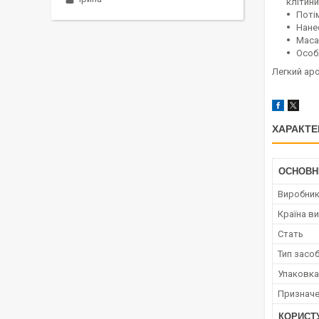
клітини
Поті
Нанес
Маса
Особ
Легкий аро
ХАРАКТЕ
ОСНОВН
Виробни
Країна в
Стать
Тип засо
Упаковка
Призначе
КОРИСТ