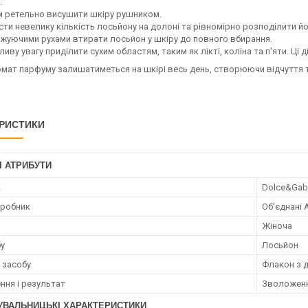
.
м ретельно висушити шкіру рушником.
ти невелику кількість лосьйону на долоні та рівномірно розподілити йог
жуючими рухами втирати лосьйон у шкіру до повного вбирання.
ливу увагу приділити сухим областям, таким як лікті, коліна та п'яти. 
мат парфуму залишатиметься на шкірі весь день, створюючи відчуття та
РИСТИКИ
І АТРИБУТИ
к
Dolce&Gab
иробник
Об'єднані 
Жіноча
бу
Лосьйон
 засобу
Флакон з 
ння і результат
Зволожен
УВАЛЬНИЦЬКІ ХАРАКТЕРИСТИКИ