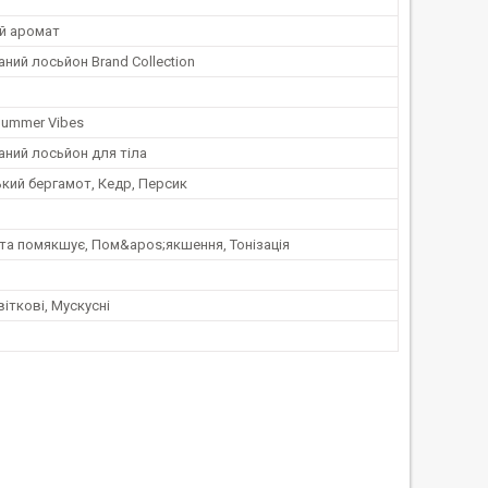
ий аромат
ий лосьйон Brand Collection
 Summer Vibes
ний лосьйон для тіла
кий бергамот, Кедр, Персик
та помякшує, Пом&apos;якшення, Тонізація
віткові, Мускусні