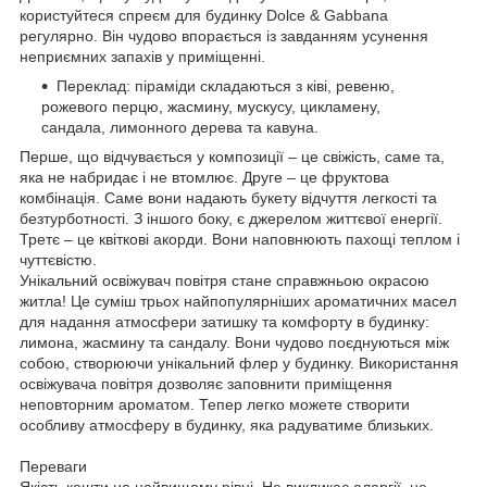
користуйтеся спреєм для будинку Dolce & Gabbana
регулярно. Він чудово впорається із завданням усунення
неприємних запахів у приміщенні.
Переклад: піраміди складаються з ківі, ревеню,
рожевого перцю, жасмину, мускусу, цикламену,
сандала, лимонного дерева та кавуна.
Перше, що відчувається у композиції – це свіжість, саме та,
яка не набридає і не втомлює. Друге – це фруктова
комбінація. Саме вони надають букету відчуття легкості та
безтурботності. З іншого боку, є джерелом життєвої енергії.
Третє – це квіткові акорди. Вони наповнюють пахощі теплом і
чуттєвістю.
Унікальний освіжувач повітря стане справжньою окрасою
житла! Це суміш трьох найпопулярніших ароматичних масел
для надання атмосфери затишку та комфорту в будинку:
лимона, жасмину та сандалу. Вони чудово поєднуються між
собою, створюючи унікальний флер у будинку. Використання
освіжувача повітря дозволяє заповнити приміщення
неповторним ароматом. Тепер легко можете створити
особливу атмосферу в будинку, яка радуватиме близьких.
Переваги
Якість кошти на найвищому рівні. Не викликає алергії, не