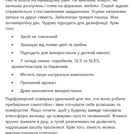
залишає розлучень і плям на фіранках, меблях. Спрей чудово
справляється з поставленими завданнями. Усуває неприємні
запахи та дарує свіжість. Забезпечує тривалі пахощі. Має
антимікробну дію. Чудово підходить для дезінфекції. Крім
того:
Засіб не токсичний.
Захищає від появи цвілі та грибка.
Підходить для використання у дитячій кімнаті.
У складі немає: парабенів, SLS та SLES,
ароматизаторів та барвників.
Містить лише натуральні компоненти.
Приємний аромат.
Дуже економічне використання.
Парфумерний освіжувач ідеальний для тих, хто воліє робити
прибирання самостійно і звик оточувати себе розкішшю та
комфортом. Якщо хочете, щоб у будинку завжди панувала
атмосфера затишку, це освіжувач просто незамінний. Флакон
зручно тримати в руці, а тугий розпилювач не дозволить
надлишкам засобу пролитися. Крім того, ємність можна
використовувати повторно.