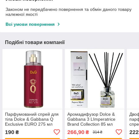
Законом не передбачено повернення та обмін даного товару
належної якості
Всі умови повернення
Подібні товари компанії
Парфумований спрей для
Аромадифузор Dolce &
Дво
тіла Dolce & Gabbana Q
Gabbana 3 LImperatrice
пар
Exclusive EURO 275 мл
Brand Collection 85 мл
спре
& Ga
190
266,90
222
₴
₴
314 ₴
Excl