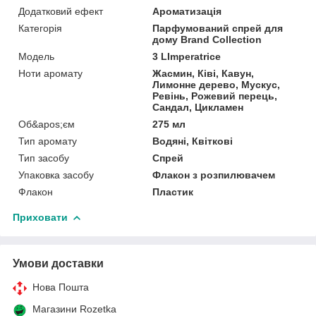
Додатковий ефект
Ароматизація
Категорія
Парфумований спрей для
дому Brand Collection
Мoдель
3 LImperatrice
Ноти аромату
Жасмин, Ківі, Кавун,
Лимонне дерево, Мускус,
Ревінь, Рожевий перець,
Сандал, Цикламен
Об&apos;єм
275 мл
Тип аромату
Водяні, Квіткові
Тип засобу
Спрей
Упаковка засобу
Флакон з розпилювачем
Флакон
Пластик
Приховати
Умови доставки
Нова Пошта
Магазини Rozetka