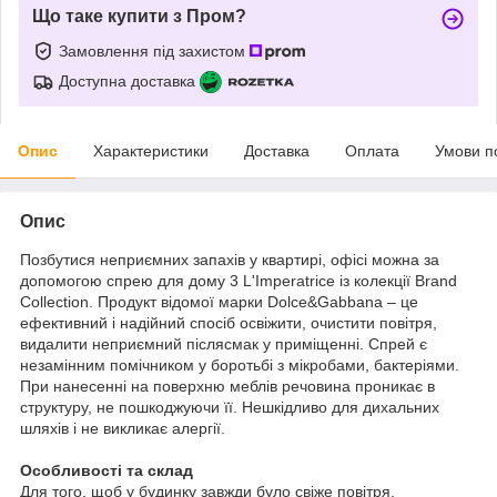
Що таке купити з Пром?
Замовлення під захистом
Доступна доставка
Опис
Характеристики
Доставка
Оплата
Умови п
Опис
Позбутися неприємних запахів у квартирі, офісі можна за
допомогою спрею для дому 3 L'Imperatrice із колекції Brand
Collection. Продукт відомої марки Dolce&Gabbana – це
ефективний і надійний спосіб освіжити, очистити повітря,
видалити неприємний післясмак у приміщенні. Спрей є
незамінним помічником у боротьбі з мікробами, бактеріями.
При нанесенні на поверхню меблів речовина проникає в
структуру, не пошкоджуючи її. Нешкідливо для дихальних
шляхів і не викликає алергії.
Особливості та склад
Для того, щоб у будинку завжди було свіже повітря,