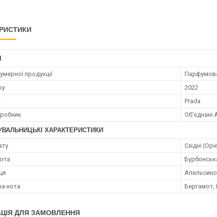
РИСТИКИ
І
умерної продукції
Парфумов
ку
2022
к
Prada
иробник
Об'єднані 
УВАЛЬНИЦЬКІ ХАРАКТЕРИСТИКИ
ату
Східні (Орі
нота
Бурбонська
ця
Апельсинов
а нота
Бергамот,
ЦІЯ ДЛЯ ЗАМОВЛЕННЯ