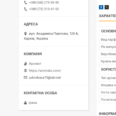
+380 (68) 275-93-90
+380 (75) 515-41-53
ХАРАКТЕ
ОСНОВН
вул. Академіка Павлова, 120 А,
Харків, Україна
Вид парф
Рік випус
Виробни
Країна в
Аромат
КОРИСТ
https://aromatu.com/
udovikava75@ukr.net
Тип аром
Кінцева 
Нота сер
Початков
Ірина
ІНФОРМА