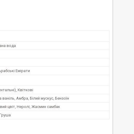
ана вода
Арабські Емірати
єнтальні), Квіткові
 ваніль, Амбра, Білий мускус, Бензоїн
ий цвіт, Неролі, Жасмин самбак
 Груша