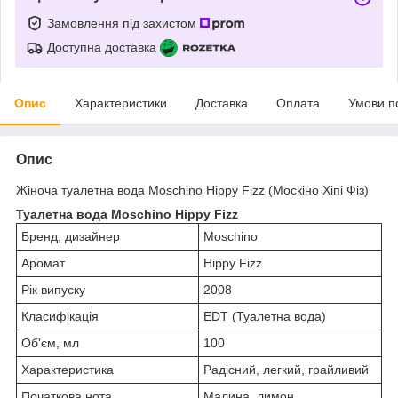
Замовлення під захистом
Доступна доставка
Опис
Характеристики
Доставка
Оплата
Умови п
Опис
Жіноча туалетна вода Moschino Hippy Fizz (Москіно Хіпі Фіз)
Туалетна вода Moschino Hippy Fizz
Бренд, дизайнер
Moschino
Аромат
Hippy Fizz
Рік випуску
2008
Класифікація
EDT (Туалетна вода)
Об'єм, мл
100
Характеристика
Радісний, легкий, грайливий
Початкова нота
Малина, лимон