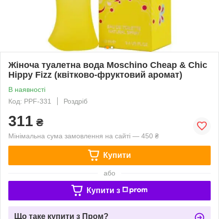
Жіноча туалетна вода Moschino Cheap & Chic
Hippy Fizz (квітково-фруктовий аромат)
В наявності
Код: PPF-331
Роздріб
311
₴
Мінімальна сума замовлення на сайті — 450 ₴
Купити
або
Купити з
Що таке купити з Пром?