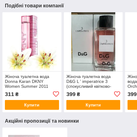
Подібні товари компанії
Жіноча туалетна вода
Жіноча туалетна вода
Жін
Donna Karan DKNY
D&G L ' imperatrice 3
вода
Women Summer 2011
(спокусливий квітково-
Orch
(ніжний квітково-
водний аромат)
спок
311
399
399
₴
₴
фруктовий аромат)
шипр
Купити
Купити
Акційні пропозиції та новинки