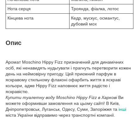
Нота серця
Троянда, фіалка, лотос
Кінцева нота
Кедр, мускус, османтус,
дубовий мох
Опис
Аромат Moschino Hippy Fizz призначений для динамічних
осіб, які ненавидять нудьгувати і прагнуть перетворити кожен
день на неймовірну пригоду. Цей приємний парфум в
яскравому стильному флаконі офарбить життя в яскраві
кольори, адже Hippy Fizz наповнює життя радістю і
яскравістю.
Купити туалетну воду Moschino Hippy Fizz в Харкові
Ви
можете оформивши замовлення на цьому сайті! В Київ,
Дніпропетровськ, Луганськ, Одесу, Суми, Запоріжжя та
інші
міста України відправимо через транспортні компанії.