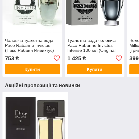
Чоловіча туалетна вода
Туалетна вода чоловіча
Чоло
Paco Rabanne Invictus
Paco Rabanne Invictus
Mill
(Пако Рабанн Инвиктус)
Intense 100 мл (Original
(три
100 мл тестер
Quality)
аром
753
1 425
399
₴
₴
Купити
Купити
Акційні пропозиції та новинки