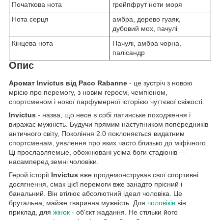
Початкова нота
грейпфрут ноти моря
Нота серця
амбра, дерево гуаяк,
дубовий мох, пачулі
Кінцева нота
Пачулі, амбра чорна,
палісандр
Опис
Аромат Invictus від Paco Rabanne
- це зустріч з новою
мрією про перемогу, з новим героєм, чемпіоном,
спортсменом і нової парфумерної історією чуттєвої свіжості.
Invictus
- назва, що несе в собі латинське походження і
виражає мужність. Будучи прямим наступником попередників
античного світу, Покоління 2.0 поклоняється видатним
спортсменам, уявлення про яких часто близько до міфічного.
Ці прославляемые, обожнювані усіма боги стадіонів —
насамперед земні чоловіки.
Герой історії
Invictus
вже продемонстрував свої спортивні
досягнення, смак цієї перемоги вже занадто прісний і
банальний. Він втілює абсолютний ідеал чоловіка. Це
брутальна, майже тваринна мужність. Для
чоловіків
він
приклад, для
жінок
- об'єкт жадання. Не стільки його