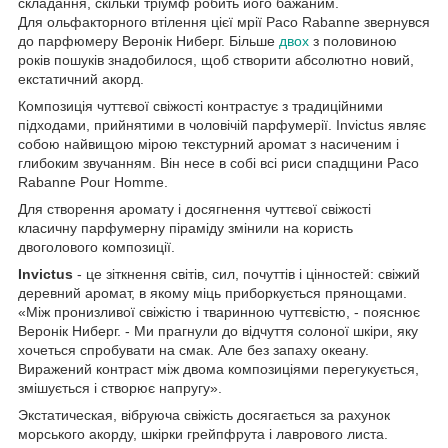
складання, скільки тріумф робить його бажаним.
Для ольфакторного втілення цієї мрії Paco Rabanne звернувся
до парфюмеру Веронік Ниберг. Більше
двох
з половиною
років пошуків знадобилося, щоб створити абсолютно новий,
екстатичний акорд.
Композиція чуттєвої свіжості контрастує з традиційними
підходами, прийнятими в чоловічій парфумерії. Invictus являє
собою найвищою мірою текстурний аромат з насиченим і
глибоким звучанням. Він несе в собі всі риси спадщини Paco
Rabanne Pour Homme.
Для створення аромату і досягнення чуттєвої свіжості
класичну парфумерну піраміду змінили на користь
двоголового композиції.
Invictus
- це зіткнення світів, сил, почуттів і цінностей: свіжий
деревний аромат, в якому міць приборкується прянощами.
«Між пронизливої свіжістю і тваринною чуттєвістю, - пояснює
Веронік Ниберг. - Ми прагнули до відчуття солоної шкіри, яку
хочеться спробувати на смак. Але без запаху океану.
Виражений контраст між двома композиціями перегукується,
змішується і створює напругу».
Экстатическая, вібруюча свіжість досягається за рахунок
морського акорду, шкірки грейпфрута і лаврового листа.