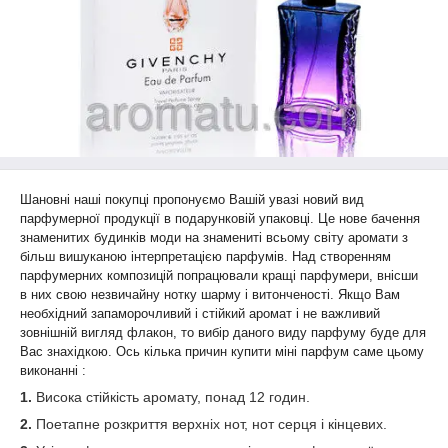
Шановні наші покупці пропонуємо Вашій увазі новий вид
парфумерної продукції в подарунковій упаковці.
Це нове бачення
знаменитих будинків моди на знамениті всьому світу аромати з
більш вишуканою інтерпретацією парфумів. Над створенням
парфумерних композицій попрацювали кращі парфумери, внісши
в них свою незвичайну нотку шарму і витонченості. Якщо Вам
необхідний запаморочливий і стійкий аромат і не важливий
зовнішній вигляд флакон, то вибір даного виду парфуму буде для
Вас знахідкою. Ось кілька причин купити міні парфум саме цьому
виконанні :
1.
Висока стійкість аромату, понад 12 годин.
2.
Поетапне розкриття верхніх нот, нот серця і кінцевих.