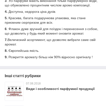
3
. Усі парфуми мають виконання тільки парфумерної води,
що обумовлено процентним числом аромо композиції.
4.
Доступна, недорога ціна духів.
5.
Красива, багата подарункова упаковка, яка стане
приємним сюрпризом для всіх.
6
. Флакон дуже зручний для поїздок і перенесення з собою,
що дозволить у будь-який момент оновити аромат.
7.
Величезний асортимент, що дозволяє вибрати саме свій
аромат.
8.
Європейська якість.
9.
Розкриття аромату більш ніж 90% відносно оригіналу !
Інші статті рубрики
07.08.2018
Види і особливості парфумної продукції