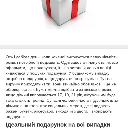
Ось і добігає день, коли коханої виконується певну кількість
років, і потрібно її подзавить. Одні задовго планують, як все
оформити, що подарувати, інші в останній день в паніці
кидаються у пошуках подарунка. У будь-якому випадку
потрібен подарунок, а що дарувати, незрозуміло. Тут на
виручку приходять квіти, вони звичайно обов'язкові, і це не
обговорюється. Букет можна підібрати за кількістю років,
якщо дівчині виповнюється 17, 19, 21 рік, актуальним буде
така кількість троянд. Сучасні чоловіки часто підглядають за
дівчиною на сторінках соціальних мереж, де ті додають
бажані букети, аксесуари, виходячи з цього, і вибирають
подарунок.
Ідеальний подарунок на всі випадки