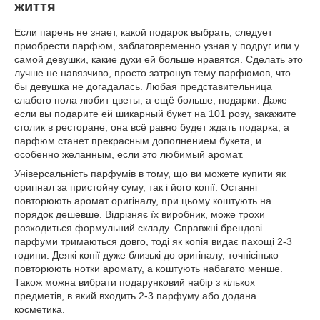
життя
Если парень не знает, какой подарок выбрать, следует
приобрести парфюм, заблаговременно узнав у подруг или у
самой девушки, какие духи ей больше нравятся. Сделать это
лучше не навязчиво, просто затронув тему парфюмов, что
бы девушка не догадалась. Любая представительница
слабого пола любит цветы, а ещё больше, подарки. Даже
если вы подарите ей шикарный букет на 101 розу, закажите
столик в ресторане, она всё равно будет ждать подарка, а
парфюм станет прекрасным дополнением букета, и
особенно желанным, если это любимый аромат.
Універсальність парфумів в тому, що ви можете купити як
оригінал за пристойну суму, так і його копії. Останні
повторюють аромат оригіналу, при цьому коштують на
порядок дешевше. Відрізняє їх виробник, може трохи
розходиться формульний складу. Справжні брендові
парфуми тримаються довго, тоді як копія видає пахощі 2-3
години. Деякі копії дуже близькі до оригіналу, точнісінько
повторюють нотки аромату, а коштують набагато менше.
Також можна вибрати подарунковий набір з кількох
предметів, в який входить 2-3 парфуму або додана
косметика.