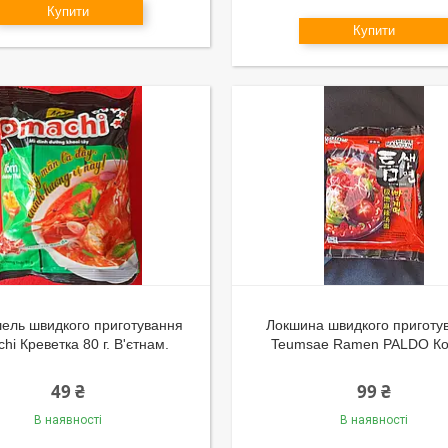
Купити
Купити
ель швидкого приготування
Локшина швидкого приготу
hi Креветка 80 г. В'єтнам.
Teumsae Ramen PALDO Ко
49 ₴
99 ₴
В наявності
В наявності