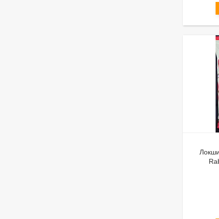
Локши
Rab