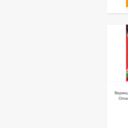
Верміш
Omac