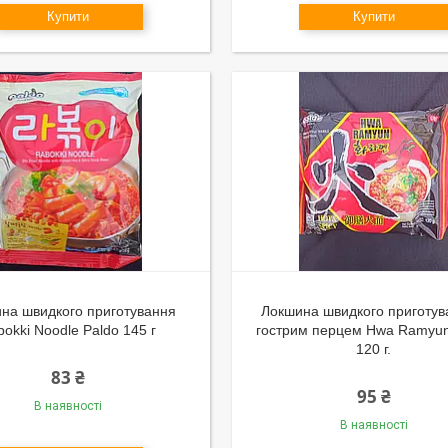
Купити
Купити
на швидкого приготування
Локшина швидкого приготув
okki Noodle Paldo 145 г
гострим перцем Hwa Ramyun
120 г.
83 ₴
95 ₴
В наявності
В наявності