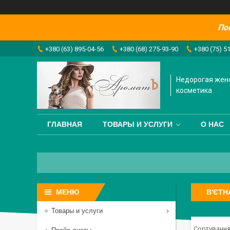
По
+380 (63) 895-04-56
+380 (68) 275-93-90
+380 (75) 5
Недорогая жен
косметика
ГЛАВНАЯ
ТОВАРЫ И УСЛУГИ
О НАС
В'ЄТ
Товары и услуги