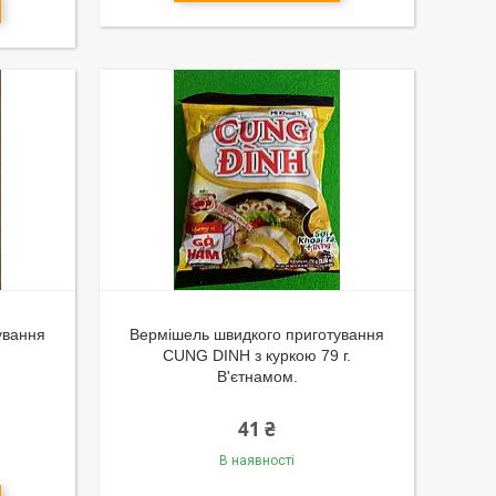
ування
Вермішель швидкого приготування
CUNG DINH з куркою 79 г.
В'єтнамом.
41 ₴
В наявності