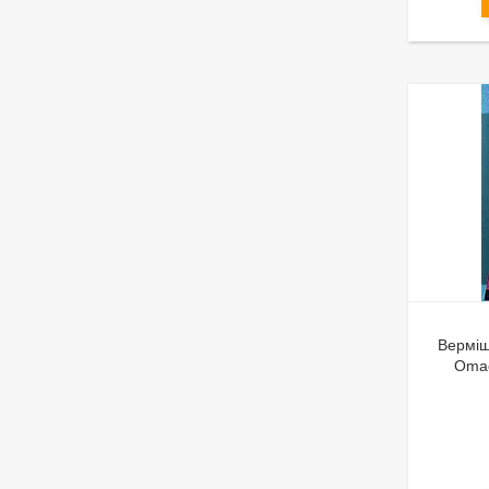
Верміш
Omac