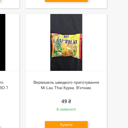
го
Вермішель швидкого приготування
BO 7
Mi Lau Thai Курка. В'єтнам.
49 ₴
В наявності
Купити