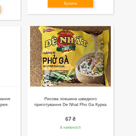
Купити
вання
Рисова локшина швидкого
рея.
приготування De Nhat Pho Ga Курка
67 ₴
В наявності