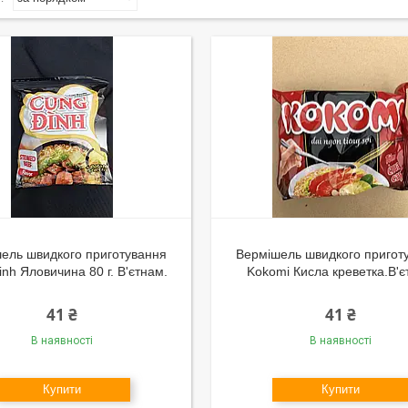
ель швидкого приготування
Вермішель швидкого пригот
nh Яловичина 80 г. В'єтнам.
Kokomi Кисла креветка.В'
41 ₴
41 ₴
В наявності
В наявності
Купити
Купити