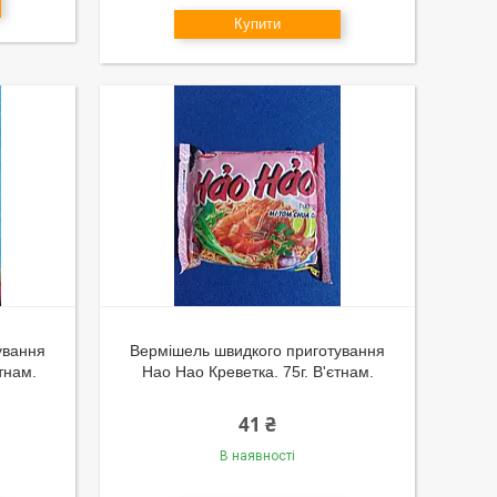
Купити
ування
Вермішель швидкого приготування
тнам.
Hao Hao Креветка. 75г. В'єтнам.
41 ₴
В наявності