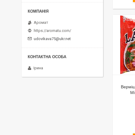
Аромат
https://aromatu.com/
udovikava75@ukr.net
Ірина
Верміш
Mi