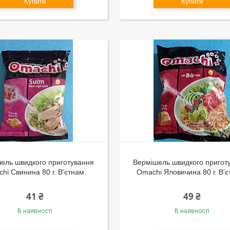
Купити
Купити
ель швидкого приготування
Вермішель швидкого пригот
hi Свинина 80 г. В'єтнам.
Omachi Яловичина 80 г. В'є
41 ₴
49 ₴
В наявності
В наявності