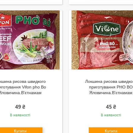
кшина рисова швидкого
Локшина рисова швидко
иготування Vifon pho Bo
приготування PHO BO
Яловичина.В'єтнамам
Яловичина.В'єтнамам
49 ₴
45 ₴
В наявності
В наявності
Купити
Купити