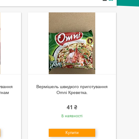
ування
Вермішель швидкого приготування
єтнам
Omni Креветка.
41 ₴
В наявності
Купити