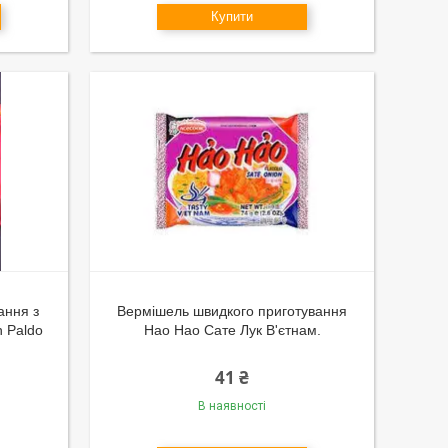
Купити
ання з
Вермішель швидкого приготування
 Paldo
Hao Hao Сате Лук В'єтнам.
41 ₴
В наявності