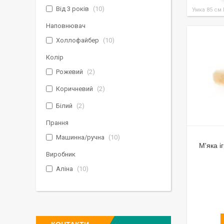
Від 3 років
10
Умка 85 см
Наповнювач
Холлофайбер
10
Колір
Рожевий
2
Коричневий
2
Білий
2
Прання
Машинна/ручна
10
М'яка і
Виробник
Аліна
10