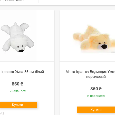
 іграшка Умка 85 см білий
М'яка іграшка Ведмедик Умк
персиковий
860 ₴
860 ₴
В наявності
В наявності
Купити
Купити
 №2