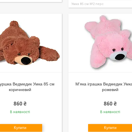
Умка 85 см №2 перс
ігуршка Ведмедик Умка 85 см
М'яка іграшка Ведмедик Умк
коричневий
рожевий
860 ₴
860 ₴
В наявності
В наявності
Купити
Купити