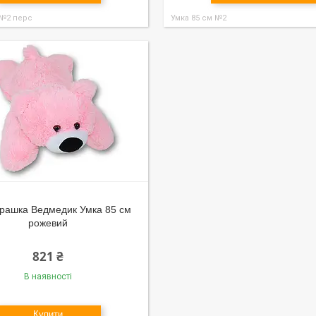
 №2 перс
Умка 85 см №2
грашка Ведмедик Умка 85 см
рожевий
821 ₴
В наявності
Купити