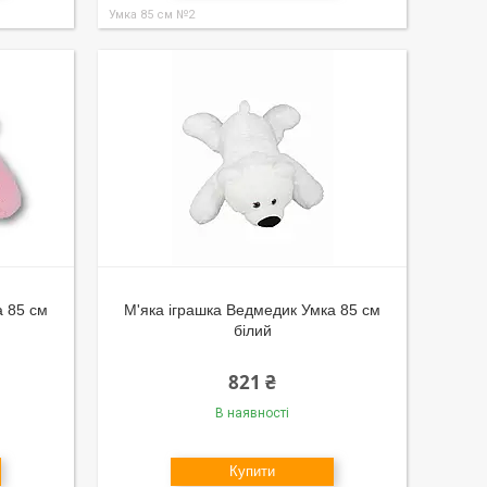
Умка 85 см №2
а 85 см
М'яка іграшка Ведмедик Умка 85 см
білий
821 ₴
В наявності
Купити