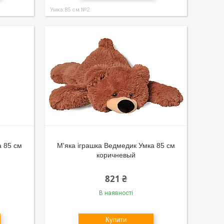
Умка 85 см №2
а 85 см
М'яка іграшка Ведмедик Умка 85 см
коричневый
821 ₴
В наявності
Купити