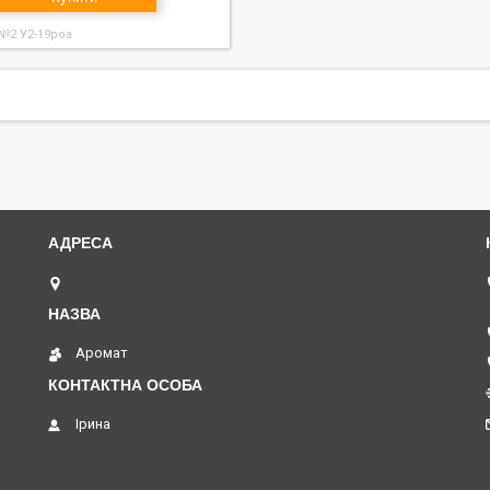
 №2 У2-19роз
вул. Академіка Павлова, 120 А, Харків, Україна
Аромат
Ірина