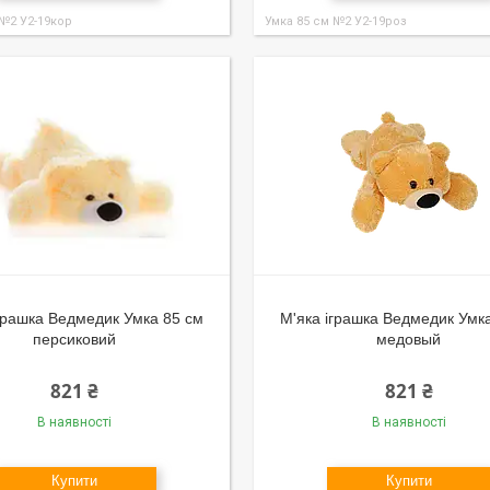
 №2 У2-19кор
Умка 85 см №2 У2-19роз
грашка Ведмедик Умка 85 см
М'яка іграшка Ведмедик Умк
персиковий
медовый
821 ₴
821 ₴
В наявності
В наявності
Купити
Купити