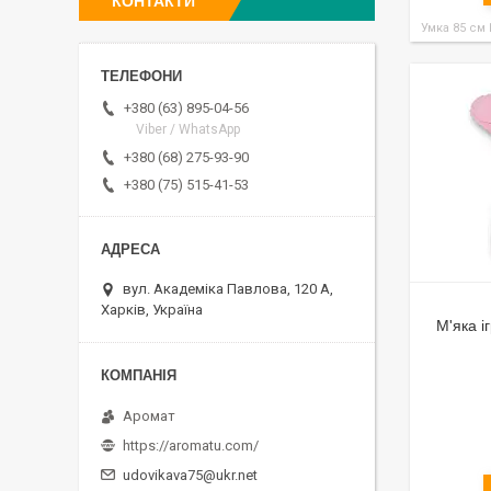
КОНТАКТИ
Умка 85 см
+380 (63) 895-04-56
Viber / WhatsApp
+380 (68) 275-93-90
+380 (75) 515-41-53
вул. Академіка Павлова, 120 А,
Харків, Україна
М'яка і
Аромат
https://aromatu.com/
udovikava75@ukr.net