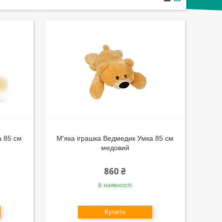
а 85 см
М'яка іграшка Ведмедик Умка 85 см
медовий
860 ₴
В наявності
Купити