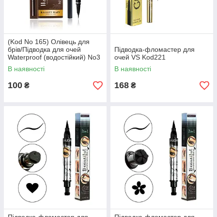
(Kod No 165) Олівець для
брів/Підводка для очей
Підводка-фломастер для
Waterproof (водостійкий) No3
очей VS Kod221
Frost Black
В наявності
В наявності
100
168
₴
₴