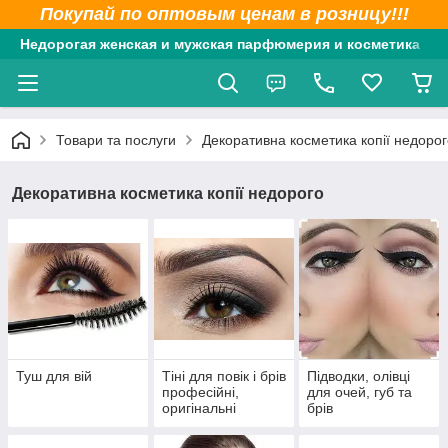
Покупай по оптовым ценам в розницу!!!
Недорогая женская и мужская парфюмерия и косметика
Товари та послуги
Декоративна косметика копії недорог
Декоративна косметика копії недорого
Туш для вій
Тіні для повік і брів
Підводки, олівці
професійні,
для очей, губ та
оригінальні
брів