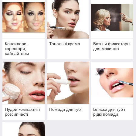
Консилери,
Тональні крема
Базы и фиксаторы
коректори,
для макияжа
хайлайтеры
Пудри компактні і
Помади для губ
Блиски для губ і
розсипчасті
рідкі помади