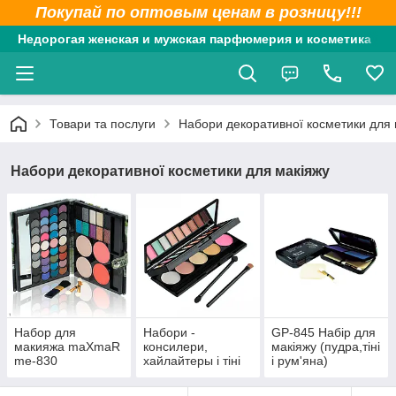
Покупай по оптовым ценам в розницу!!!
Недорогая женская и мужская парфюмерия и косметика
Товари та послуги
Набори декоративної косметики для 
Набори декоративної косметики для макіяжу
Набор для
Набори -
GP-845 Набір для
макияжа maXmaR
консилери,
макіяжу (пудра,тіні
me-830
хайлайтеры і тіні
і рум'яна)
(тени+румяна+пуд
для брів
ра)