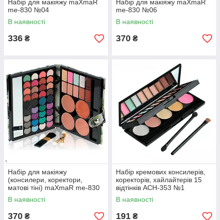
Набір для макіяжу maXmaR
Набір для макіяжу maXmaR
me-830 №04
me-830 №06
В наявності
В наявності
336
370
₴
₴
Набір для макіяжу
Набір кремових консилерів,
(консилери, коректори,
коректорів, хайлайтерів 15
матові тіні) maXmaR me-830
відтінків ACH-353 №1
№05
В наявності
В наявності
370
191
₴
₴