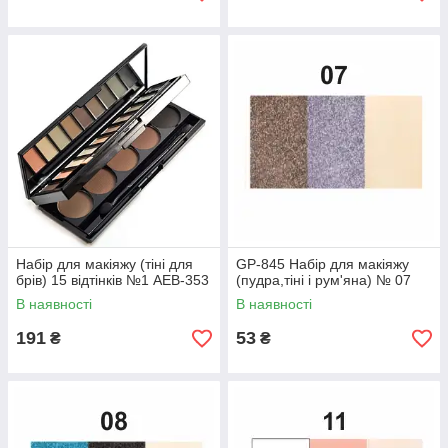
Набір для макіяжу (тіні для
GP-845 Набір для макіяжу
брів) 15 відтінків №1 AEB-353
(пудра,тіні і рум'яна) № 07
В наявності
В наявності
191
53
₴
₴