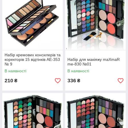
Набір кремових консилерів та
коректорів 15 відтінків AE-353
Набір для макіяжу maXmaR
№ 9
me-830 №01
В наявності
В наявності
210
336
₴
₴