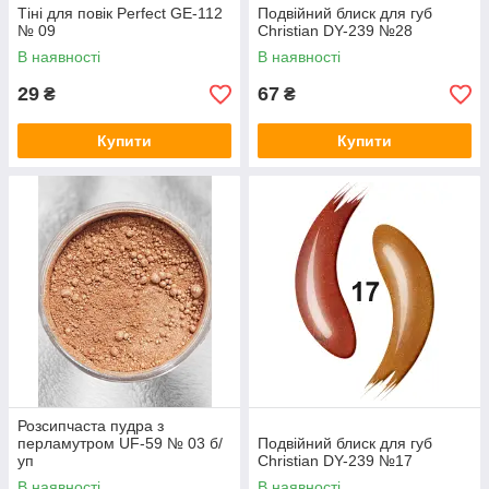
Тіні для повік Perfect GE-112
Подвійний блиск для губ
№ 09
Christian DY-239 №28
В наявності
В наявності
29
67
₴
₴
Купити
Купити
Розсипчаста пудра з
перламутром UF-59 № 03 б/
Подвійний блиск для губ
уп
Christian DY-239 №17
В наявності
В наявності