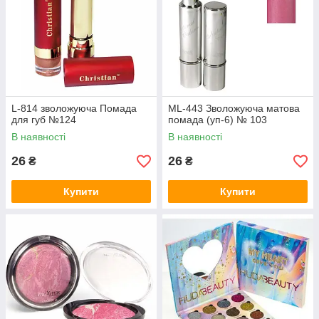
L-814 зволожуюча Помада
ML-443 Зволожуюча матова
для губ №124
помада (уп-6) № 103
В наявності
В наявності
26
26
₴
₴
Купити
Купити