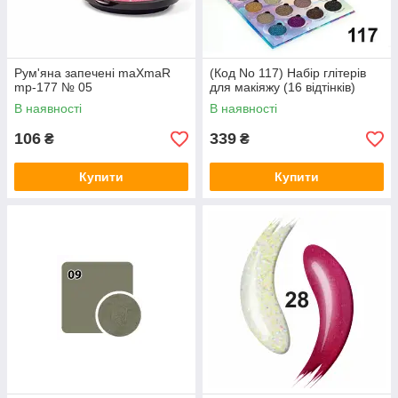
Рум'яна запечені maXmaR
(Код No 117) Набір глітерів
mp-177 № 05
для макіяжу (16 відтінків)
В наявності
В наявності
106
339
₴
₴
Купити
Купити