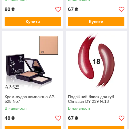
80
67
₴
₴
Купити
Купити
Крем-пудра компактна AP-
Подвійний блиск для губ
525 No7
Christian DY-239 №18
В наявності
В наявності
48
67
₴
₴