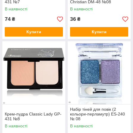
431 №7
Christian DM-48 №08
В наявності
В наявності
74
36
₴
₴
Купити
Купити
Набір тіней для повік (2
Крем-пудра Classic Lady GP-
кольори-перламутр) ES-240
431 №8
№ 08
В наявності
В наявності