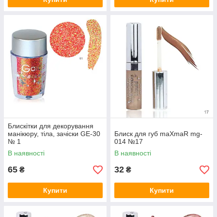
Блискітки для декорування
манікюру, тіла, зачіски GE-30
Блиск для губ maXmaR mg-
№ 1
014 №17
В наявності
В наявності
65
32
₴
₴
Купити
Купити