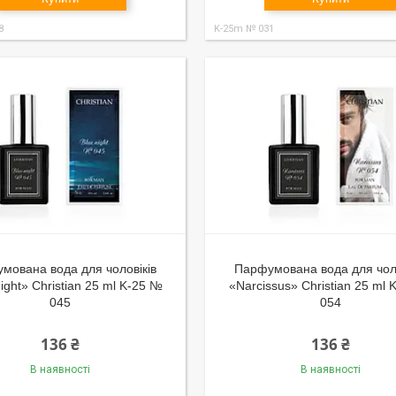
8
K-25m № 031
мована вода для чоловіків
Парфумована вода для чоло
ight» Christian 25 ml K-25 №
«Narcissus» Christian 25 ml
045
054
136 ₴
136 ₴
В наявності
В наявності