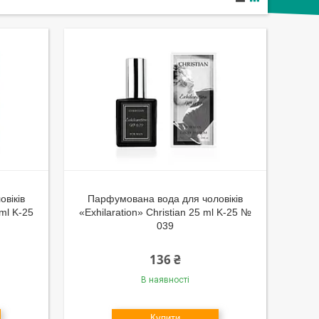
віків
Парфумована вода для чоловіків
 ml K-25
«Exhilaration» Christian 25 ml K-25 №
039
136 ₴
В наявності
Купити