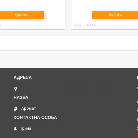
Купити
Купити
5
K-25m № 116
вул. Академіка Павлова, 120 А, Харків, Україна
Аромат
Ірина