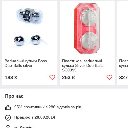
Вагінальні кульки Boss
Пластикові вагінальні
Плас
Duo-Balls silver
кульки Silver Duo Balls
куль
SC0999
183
253
327
₴
₴
Про нас
95% позитивних з 286 відгуків за рік
Працює з 28.08.2014
м. Харків