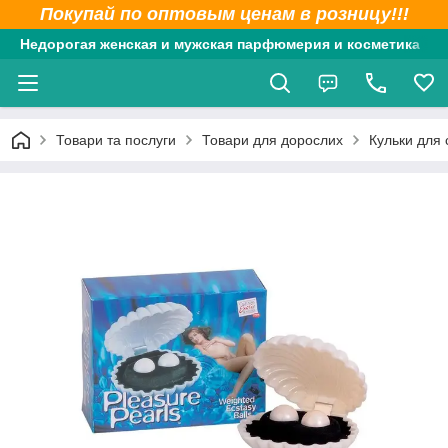
Покупай по оптовым ценам в розницу!!!
Недорогая женская и мужская парфюмерия и косметика
Товари та послуги
Товари для дорослих
Кульки для 