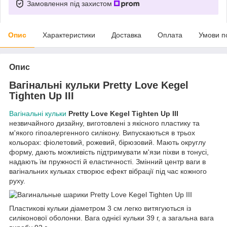
Замовлення під захистом
Опис
Характеристики
Доставка
Оплата
Умови п
Опис
Вагінальні кульки Pretty Love Kegel
Tighten Up III
Вагінальні кульки
Pretty Love Kegel Tighten Up III
незвичайного дизайну, виготовлені з якісного пластику та
м'якого гіпоалергенного силікону. Випускаються в трьох
кольорах: фіолетовий, рожевий, бірюзовий. Мають округлу
форму, дають можливість підтримувати м'язи піхви в тонусі,
надають їм пружності й еластичності. Змінний центр ваги в
вагінальних кульках створює ефект вібрації під час кожного
руху.
Пластикові кульки діаметром 3 см легко витягуються із
силіконової оболонки. Вага однієї кульки 39 г, а загальна вага