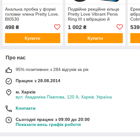
Анальна пробка у формі
Подвійне рекційне кільце
Ерек
головки члена Pretty Love,
Pretty Love Vibrant Penis
вібр
BI0530
Ring III з вібрацією й
Cobr
підхопленням мошок
498
1 002
539
₴
₴
Купити
Купити
Про нас
95% позитивних з 284 відгуків за рік
Працює з 28.08.2014
м. Харків
вул. Академіка Павлова, 120 А, Харків, Україна
Контакти
Сьогодні працює з 09:00 до 20:00
Показати весь графік роботи