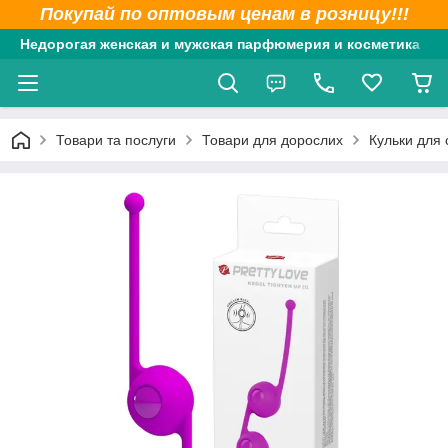
Покупай по оптовым ценам в розницу!!!
Недорогая женская и мужская парфюмерия и косметика
Товари та послуги
Товари для дорослих
Кульки для 