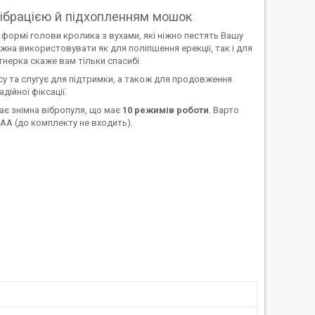
з вібрацією й підхопленням мошок
формі голови кролика з вухами, які ніжно пестять Вашу
жна використовувати як для поліпшення ерекції, так і для
нерка скаже вам тільки спасибі.
су та слугує для підтримки, а також для продовження
дійної фіксації.
ає знімна вібропуля, що має
10 режимів роботи
. Варто
АА (до комплекту не входить).