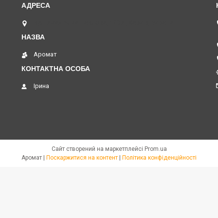
вул. Академіка Павлова, 120 А, Харків, Україна
Аромат
Ірина
Сайт створений на маркетплейсі
Prom.ua
Аромат |
Поскаржитися на контент
|
Політика конфіденційності