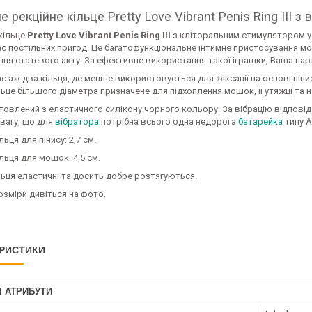
е рекційне кільце Pretty Love Vibrant Penis Ring III 
кільце
Pretty Love Vibrant Penis Ring III
з кліторальним стимулятором у 
ас постільних пригод. Це багатофункціональне інтимне пристосування мо
я статевого акту. За ефективне використання такої іграшки, Ваша парт
 аж два кільця, де менше використовується для фіксації на основі піни
ільце більшого діаметра призначене для підхоплення мошок, її утяжці та на
товлений з еластичного силікону чорного кольору. За вібрацію відповід
вагу, що для
вібратора
потрібна всього одна недорога
батарейка
типу А
ьця для пінису: 2,7 см.
льця для мошок: 4,5 см.
ьця еластичні та досить добре розтягуються.
озміри дивіться на фото.
РИСТИКИ
І АТРИБУТИ