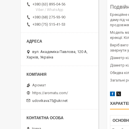
+380 (63) 895-04-56
Подвійн
Viber / WhatsApp
Ерекційне 
+380 (68) 275-93-90
даму під ч
+380 (75) 515-41-53
продовженн
Модель має
ерекції. К
Виріб виго
звернути у
вул. Академіка Павлова, 120 А,
Харків, Україна
Діаметр кіл
Діаметр кі
Обидва кіл
Загальні р
Аромат
https://aromatu.com/
udovikava75@ukr.net
ХАРАКТЕ
ОСНОВН
Ірина