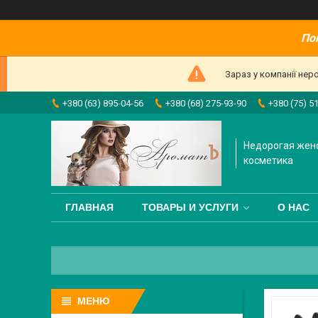
По
Зараз у компанії нер
+380 (63) 895-04-56
+380 (68) 275-93-90
+380 (75) 5
Недорогая жен
косметика
ГЛАВНАЯ
ТОВАРЫ И УСЛУГИ
О НАС