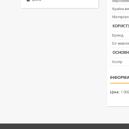
Виробни
Країна в
Матеріал
КОРИСТ
Бренд
Ел живле
ОСНОВН
Колір
ІНФОРМА
Ціна:
1 002