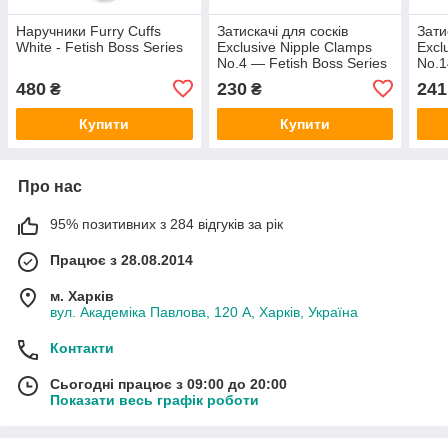
Наручники Furry Cuffs
Затискачі для сосків
Зати
White - Fetish Boss Series
Exclusive Nipple Clamps
Excl
No.4 — Fetish Boss Series
No.1
Seri
480
230
241
₴
₴
Купити
Купити
Про нас
95% позитивних з 284 відгуків за рік
Працює з 28.08.2014
м. Харків
вул. Академіка Павлова, 120 А, Харків, Україна
Контакти
Сьогодні працює з 09:00 до 20:00
Показати весь графік роботи