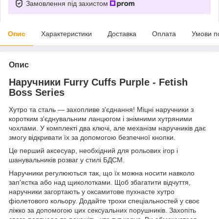
Замовлення під захистом
Опис
Характеристики
Доставка
Оплата
Умови п
Опис
Наручники Furry Cuffs Purple - Fetish
Boss Series
Хутро та сталь — захопливе з'єднання! Міцні наручники з
коротким з'єднувальним ланцюгом і знімними хутряними
чохлами. У комплекті два ключі, але механізм наручників дає
змогу відкривати їх за допомогою безпечної кнопки.
Це перший аксесуар, необхідний для рольових ігор і
шанувальників розваг у стилі БДСМ.
Наручники регулюються так, що їх можна носити навколо
зап'ястка або над щиколотками. Щоб збагатити відчуття,
наручники загортають у оксамитове пухнасте хутро
фіолетового кольору. Додайте трохи спеціальностей у своє
ліжко за допомогою цих сексуальних порушників. Захопіть