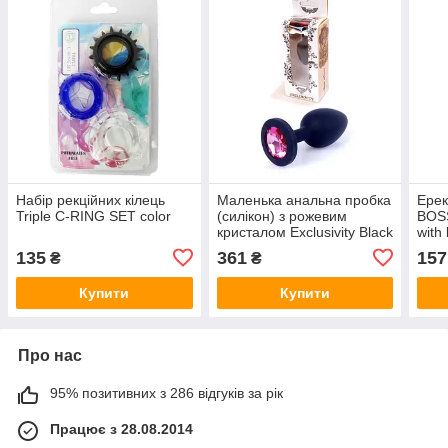
Набір рекційних кілець
Маленька анальна пробка
Ерек
Triple C-RING SET color
(силікон) з рожевим
BOSS
кристалом Exclusivity Black
with
Silikon PLUG Small — Pink
135
361
157
₴
₴
Diamond
Купити
Купити
Про нас
95% позитивних з 286 відгуків за рік
Працює з 28.08.2014