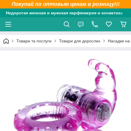
Покупай по оптовым ценам в розницу!!!
Недорогая женская и мужская парфюмерия и косметика
Товари та послуги
Товари для дорослих
Насадки на 