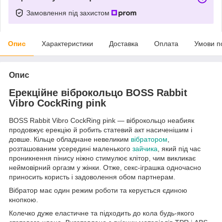
Замовлення під захистом
Опис
Характеристики
Доставка
Оплата
Умови п
Опис
Ерекційне віброкольцо BOSS Rabbit
Vibro CockRing pink
BOSS Rabbit Vibro CockRing pink — віброкольцо неабияк
продовжує ерекцію й робить статевий акт насиченішим і
довше. Кільце обладнане невеликим
вібратором
,
розташованим усередині маленького
зайчика
, який під час
проникнення пінису ніжно стимулює клітор, чим викликає
неймовірний оргазм у жінки. Отже, секс-іграшка одночасно
приносить користь і задоволення обом партнерам.
Вібратор має один режим роботи та керується єдиною
кнопкою.
Колечко дуже еластичне та підходить до кола будь-якого