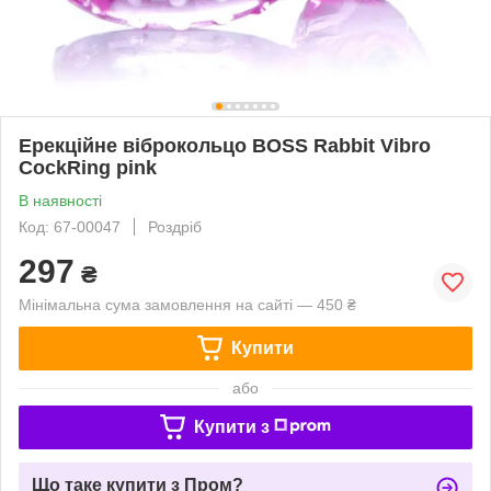
Ерекційне віброкольцо BOSS Rabbit Vibro
CockRing pink
В наявності
Код: 67-00047
Роздріб
297
₴
Мінімальна сума замовлення на сайті — 450 ₴
Купити
або
Купити з
Що таке купити з Пром?