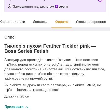
Замовлення під захистом
Характеристики
Доставка
Оплата
Умови повернення
Опис
Тиклер з пухом Feather Tickler pink —
Boss Series Fetish
Аксесуар для прелюдії — тиклер із пухом, ніжне пестливе
пір'їнка, перед яким ніхто не встоїть! Ідеальний інструмент
для ніжного лоскотіння найпотаємніших і чуттєвих частин тіла,
являє собою пишне м'яке пір'я рожевого кольору,
зафіксоване на пружній ручці.
Чи любите ви дразити свого партнера, чи любите БДСМ, це
пір'я — ідеальна іграшка для вас!
Довжина: 28 см.
Приховати