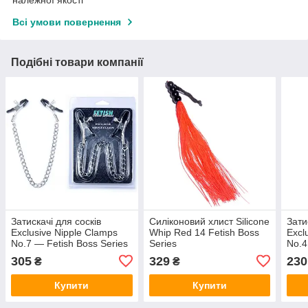
належної якості
Всі умови повернення
Подібні товари компанії
Затискачі для сосків
Силіконовий хлист Silicone
Зати
Exclusive Nipple Clamps
Whip Red 14 Fetish Boss
Excl
No.7 — Fetish Boss Series
Series
No.4
305
329
230
₴
₴
Купити
Купити