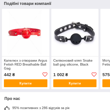
Подібні товари компанії
Капелюх з отворами Argus
Силіконовий кляп Snake
Моту
Fetish RED Breathable Ball
ball gag silicone, Black
Feti
Gag
442
1 002
575
₴
₴
Купити
Купити
Про нас
95% позитивних з 286 відгуків за рік