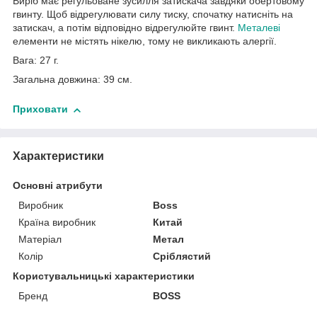
Виріб має регульоване зусилля затискача завдяки обертовому
гвинту. Щоб відрегулювати силу тиску, спочатку натисніть на
затискач, а потім відповідно відрегулюйте гвинт.
Металеві
елементи не містять нікелю, тому не викликають алергії.
Вага: 27 г.
Загальна довжина: 39 см.
Приховати
Характеристики
Основні атрибути
Виробник
Boss
Країна виробник
Китай
Матеріал
Метал
Колір
Сріблястий
Користувальницькі характеристики
Бренд
BOSS