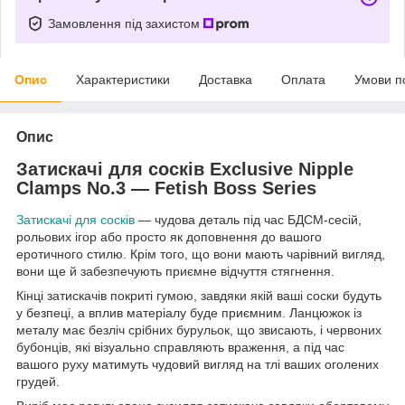
Замовлення під захистом
Опис
Характеристики
Доставка
Оплата
Умови п
Опис
Затискачі для сосків Exclusive Nipple
Clamps No.3 — Fetish Boss Series
Затискачі для сосків
— чудова деталь під час БДСМ-сесій,
рольових ігор або просто як доповнення до вашого
еротичного стилю. Крім того, що вони мають чарівний вигляд,
вони ще й забезпечують приємне відчуття стягнення.
Кінці затискачів покриті гумою, завдяки якій ваші соски будуть
у безпеці, а вплив матеріалу буде приємним. Ланцюжок із
металу має безліч срібних бурульок, що звисають, і червоних
бубонців, які візуально справляють враження, а під час
вашого руху матимуть чудовий вигляд на тлі ваших оголених
грудей.