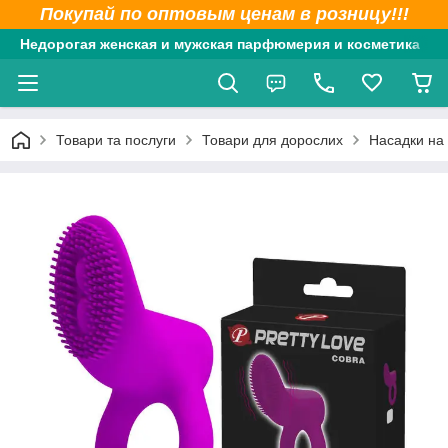
Покупай по оптовым ценам в розницу!!!
Недорогая женская и мужская парфюмерия и косметика
Товари та послуги
Товари для дорослих
Насадки на 