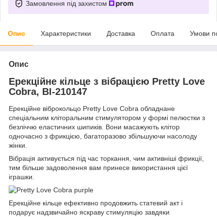
Замовлення під захистом
Опис
Характеристики
Доставка
Оплата
Умови п
Опис
Ерекційне кільце з вібрацією Pretty Love
Cobra, BI-210147
Ерекційне віброкольцо Pretty Love Cobra обладнане
спеціальним кліторальним стимулятором у формі пелюстки з
безліччю еластичних шипиків. Вони масажують клітор
одночасно з фрикцією, багаторазово збільшуючи насолоду
жінки.
Вібрація активується під час торкання, чим активніші фрикції,
тим більше задоволення вам принесе використання цієї
іграшки.
Ерекційне кільце ефективно продовжить статевий акт і
подарує надзвичайно яскраву стимуляцію завдяки