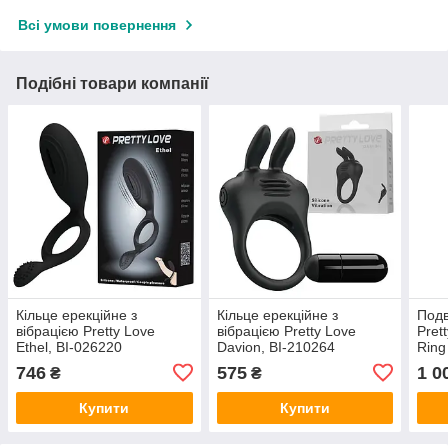
Всі умови повернення
Подібні товари компанії
Кільце ерекційне з
Кільце ерекційне з
Подв
вібрацією Pretty Love
вібрацією Pretty Love
Pret
Ethel, BI-026220
Davion, BI-210264
Ring 
під
746
575
1 0
₴
₴
Купити
Купити