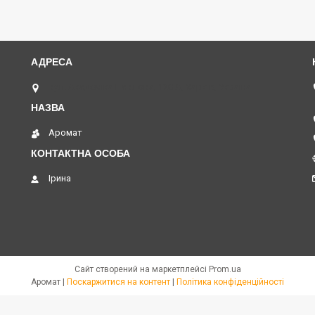
вул. Академіка Павлова, 120 А, Харків, Україна
Аромат
Ірина
Сайт створений на маркетплейсі
Prom.ua
Аромат |
Поскаржитися на контент
|
Політика конфіденційності