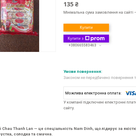
135 ₴
Мінімальна сума замовлення на сайті —
Купити
Купити з
+380665583463
Законом не передбачено повернення т
У компанії підключені електронні пла
сайту.
i Chau Thanh Lan — це спеціальність Nam Dinh, що лідирує за якіст
рустка, солодка та смачна.