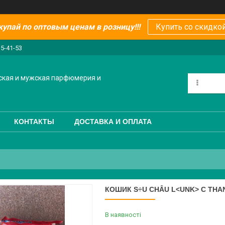
купай по оптовым ценам в розницу!!!
Купить со скидкой
15-41-53
ская и мужская парфюмерия и
КОНТАКТЫ
ДОСТАВКА И ОПЛАТА
КОШИК S÷U CHÂU L<UNK> C THAN
В наявності