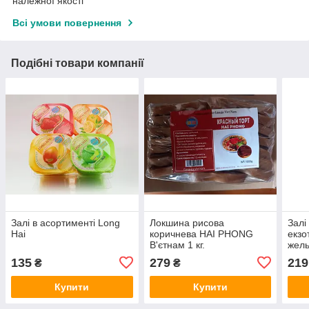
належної якості
Всі умови повернення
Подібні товари компанії
Залі в асортименті Long
Локшина рисова
Залі 
Hai
коричнева HAI PHONG
екзо
В'єтнам 1 кг.
жел
соку
135
279
219
₴
₴
Купити
Купити