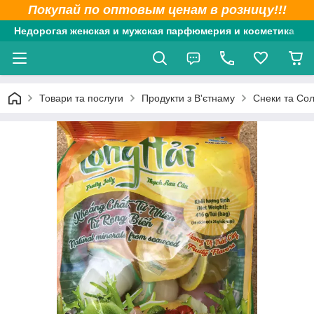
Покупай по оптовым ценам в розницу!!!
Недорогая женская и мужская парфюмерия и косметика
Товари та послуги
Продукти з В'єтнаму
Снеки та Со