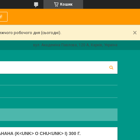
Кошик
!
ижчого робочого дня (сьогодні).
вул. Академіка Павлова, 120 А, Харків, Україна
АНА (K<UNK> O CHU<UNK> I) 300 Г.