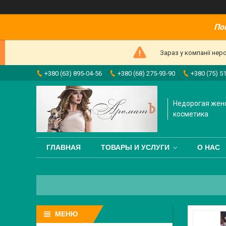
По
Зараз у компанії нер
+380 (63) 895-04-56
+380 (68) 275-93-90
+380 (75) 5
Недорогая жен
косметика
ГЛАВНАЯ
ТОВАРЫ И УСЛУГИ
О НАС