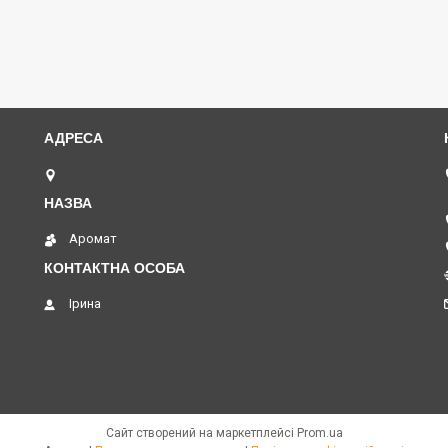
вул. Академіка Павлова, 120 А, Харків, Україна
Аромат
Ірина
Сайт створений на маркетплейсі
Prom.ua