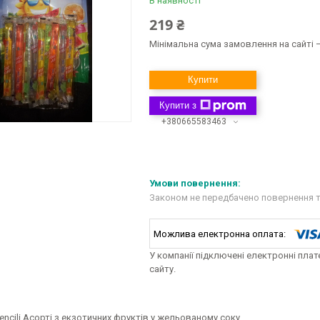
В наявності
219 ₴
Мінімальна сума замовлення на сайті —
Купити
Купити з
+380665583463
Законом не передбачено повернення т
У компанії підключені електронні пла
сайту.
 Pencili Асорті з екзотичних фруктів у жельованому соку.