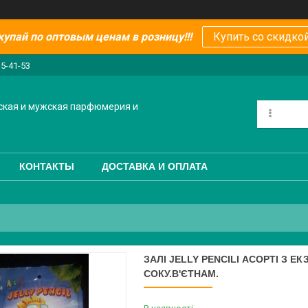
купай по оптовым ценам в розницу!!!
Купить со скидкой
15-41-53
ская и мужская парфюмерия и
КОНТАКТЫ
ДОСТАВКА И ОПЛАТА
ЗАЛІ JELLY PENCILI АСОРТІ З 
СОКУ.В'ЄТНАМ.