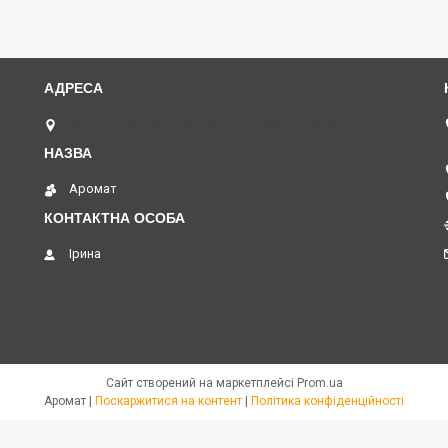
вул. Академіка Павлова, 120 А, Харків, Україна
Аромат
Ірина
Сайт створений на маркетплейсі
Prom.ua
Аромат |
Поскаржитися на контент
|
Політика конфіденційності