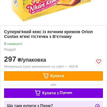
Суперм'який кекс із яєчним кремом Orion
Custas м'які тістечка з В'єтнаму
В наявності
Роздріб
297
₴/упаковка
Мінімальна сума замовлення на сайті — 450 ₴
Купити
або
Купити з
Що таке купити з Пром?