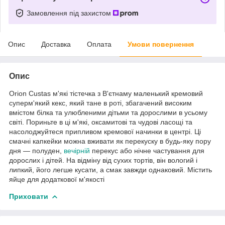
Замовлення під захистом
Опис
Доставка
Оплата
Умови повернення
Опис
Orion Custas м'які тістечка з В'єтнаму маленький кремовий
суперм'який кекс, який тане в роті, збагачений високим
вмістом білка та улюбленими дітьми та дорослими в усьому
світі. Пориньте в ці м'які, оксамитові та чудові ласощі та
насолоджуйтеся припливом кремової начинки в центрі. Ці
смачні капкейки можна вживати як перекуску в будь-яку пору
дня — полуден,
вечірній
перекус або нічне частування для
дорослих і дітей. На відміну від сухих тортів, він вологий і
липкий, його легше кусати, а смак завжди однаковий. Містить
яйце для додаткової м'якості
Приховати