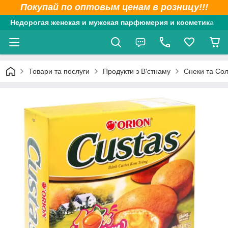
Покупай по оптовым ценам в розницу!!!
Недорогая женская и мужская парфюмерия и косметика
Товари та послуги
Продукти з В'єтнаму
Снеки та Со