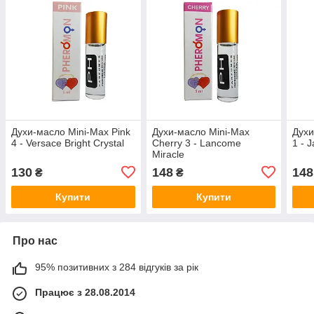
Духи-масло Mini-Max Pink
Духи-масло Mini-Max
Духи
4 - Versace Bright Crystal
Cherry 3 - Lancome
1 - 
Miracle
130
148
148
₴
₴
Купити
Купити
Про нас
95% позитивних з 284 відгуків за рік
Працює з 28.08.2014