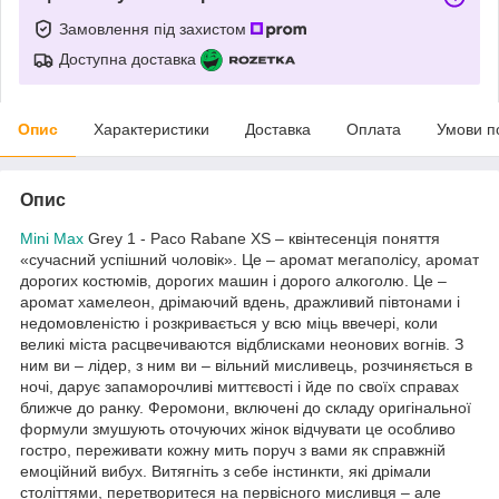
Замовлення під захистом
Доступна доставка
Опис
Характеристики
Доставка
Оплата
Умови п
Опис
Mini Max
Grey 1 - Paco Rabane XS – квінтесенція поняття
«сучасний успішний чоловік». Це – аромат мегаполісу, аромат
дорогих костюмів, дорогих машин і дорого алкоголю. Це –
аромат хамелеон, дрімаючий вдень, дражливий півтонами і
недомовленістю і розкривається у всю міць ввечері, коли
великі міста расцвечиваются відблисками неонових вогнів. З
ним ви – лідер, з ним ви – вільний мисливець, розчиняється в
ночі, дарує запаморочливі миттєвості і йде по своїх справах
ближче до ранку. Феромони, включені до складу оригінальної
формули змушують оточуючих жінок відчувати це особливо
гостро, переживати кожну мить поруч з вами як справжній
емоційний вибух. Витягніть з себе інстинкти, які дрімали
століттями, перетворитеся на первісного мисливця – але