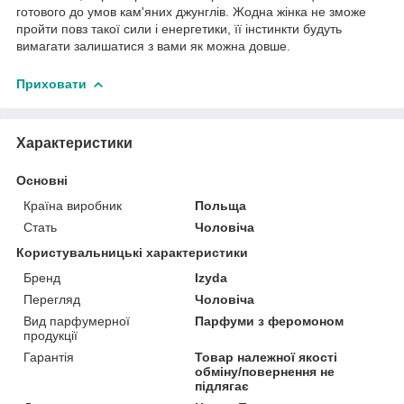
готового до умов кам'яних джунглів. Жодна жінка не зможе
пройти повз такої сили і енергетики, її інстинкти будуть
вимагати залишатися з вами як можна довше.
Приховати
Характеристики
Основні
Країна виробник
Польща
Стать
Чоловіча
Користувальницькі характеристики
Бренд
Izyda
Перегляд
Чоловіча
Вид парфумерної
Парфуми з феромоном
продукції
Гарантія
Товар належної якості
обміну/повернення не
підлягає