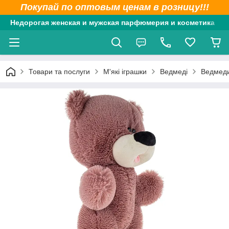
Покупай по оптовым ценам в розницу!!!
Недорогая женская и мужская парфюмерия и косметика
Товари та послуги
М'які іграшки
Ведмеді
Ведмеди